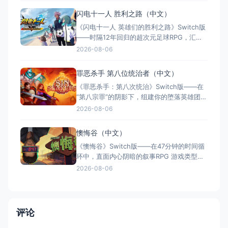
人） 国内名称：莱莎的炼金工房 ～秘密三
闪电十一人 胜利之路（中文）
部曲～ DX（官方简体中文定名） 港台名
《闪电十一人 英雄们的胜利之路》Switch版
称：萊莎的鍊金工房 ～秘密三部曲
——时隔12年回归的超次元足球RPG，汇聚
历代5000+角色的热血盛宴 游戏类型：角色
2026-08-06
扮演类（足球RPG × 收集养成 × 线上对战 ×
单人/多人） 国内名称：闪电十一人 英雄们
罪恶杀手 第八位统治者（中文）
的胜利之路（官方简体中文定名） 港台名
《罪恶杀手：第八次统治》Switch版——在
称：閃電十一人 英雄們的勝
“第八宗罪”的阴影下，组建你的堕落英雄团，
在罪恶与救赎间抉择 游戏类型：角色扮演类
2026-08-06
（回合制RPG × Roguelite × 黑暗奇幻 × 策
略养成） 国内名称：罪恶杀手：第八次统治
懊悔谷（中文）
/ 罪恶杀手：第八位统治者（官方简体中文定
《懊悔谷》Switch版——在47分钟的时间循
名） 港台名称：罪孽
环中，直面内心阴暗的叙事RPG 游戏类型：
角色扮演类（叙事RPG × 等距视角 × 心理惊
2026-08-06
悚 × 单人） 国内名称：懊悔谷（官方简体
中文定名） 港台名称：懊悔谷（官方繁体中
文定名） 美国名称：Rue Valley（北美/欧服
eShop官方英文
评论