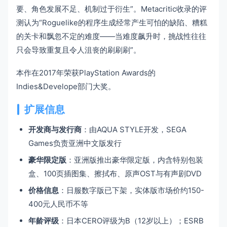
要、角色发展不足、机制过于衍生”。Metacritic收录的评
测认为“Roguelike的程序生成经常产生可怕的缺陷、糟糕
的关卡和飘忽不定的难度——当难度飙升时，挑战性往往
只会导致重复且令人沮丧的刷刷刷”。
本作在2017年荣获PlayStation Awards的
Indies&Develope部门大奖。
扩展信息
开发商与发行商
：由AQUA STYLE开发，SEGA
Games负责亚洲中文版发行
豪华限定版
：亚洲版推出豪华限定版，内含特别包装
盒、100页插图集、擦拭布、原声OST与有声剧DVD
价格信息
：日服数字版已下架，实体版市场价约150-
400元人民币不等
年龄评级
：日本CERO评级为B（12岁以上）；ESRB