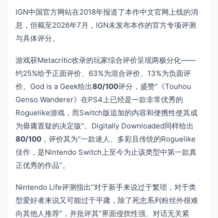
IGN中国官方网站在2018年报道了本作中文官网上线的消
息，但截至2026年7月，IGN未发布本作的官方专项评测
与具体评分。
游戏获Metacritic收录的玩家综合评价呈现两极分化——
约25%给予正面评价、63%为混合评价、13%为负面评
价。God is a Geek给出
80/100
评分，盛赞“《Touhou
Genso Wanderer》在PS4上已经是一款非常优秀的
Roguelike游戏，而Switch版追加的内容和便携性使其成
为毋庸置疑的决定版”。Digitally Downloaded同样给出
80/100
，评价其为“一款迷人、多彩且传统的Roguelike
佳作，是Nintendo Switch上至今为止该类型中第一款真
正优秀的作品”。
Nintendo Life评测指出“对于新手来说过于繁琐，对于类
型爱好者来说又可能过于平庸，除了死忠系列粉丝外很难
向其他人推荐”，并批评其“界面侵扰性强、对话无关紧