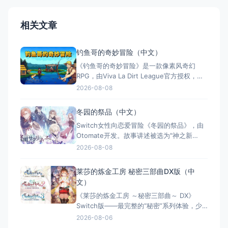
相关文章
钓鱼哥的奇妙冒险（中文）
《钓鱼哥的奇妙冒险》是一款像素风奇幻
RPG，由Viva La Dirt League官方授权，将
钓鱼与战斗深度结合。玩家扮演只会钓鱼的
2026-08-08
渔夫贝林，用鱼竿拯救世界。特色包括独特
的钓鱼战斗系统、像素世界探索、装备升
冬园的祭品（中文）
级、幽默叙事及钓鱼图鉴收集。全区中文支
Switch女性向恋爱冒险《冬园的祭品》，由
持，Switch版同步发售。
Otomate开发。故事讲述被选为"神之新
娘"的少女莱蒂西亚，在冰雪封冻的奇幻世界
2026-08-08
中对抗命运，与挚爱携手抗争。西方奇幻凄
美恋歌，多位可攻略角色，多结局全语音体
莱莎的炼金工房 秘密三部曲DX版（中
验，精美手绘画风与豪华声优阵容，30小时
文）
沉浸式剧情。繁体中文版登陆Switch。
《莱莎的炼金工房 ～秘密三部曲～ DX》
Switch版——最完整的“秘密”系列体验，少
女与炼金术的夏日成长物语 游戏类型：角色
2026-08-06
扮演类（JRPG × 炼金术 × 回合制战斗 × 单