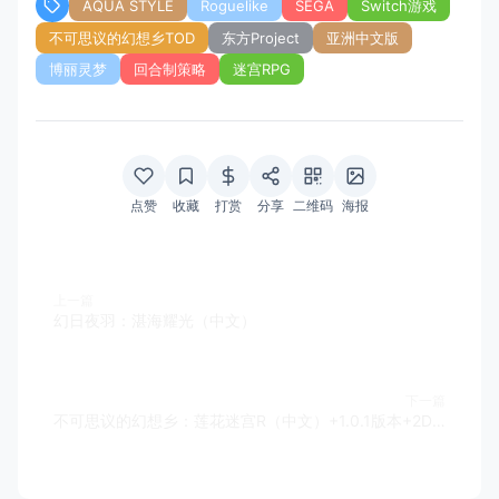
AQUA STYLE
Roguelike
SEGA
Switch游戏
不可思议的幻想乡TOD
东方Project
亚洲中文版
博丽灵梦
回合制策略
迷宫RPG
点赞
收藏
打赏
分享
二维码
海报
上一篇
幻日夜羽：湛海耀光（中文）
下一篇
不可思议的幻想乡：莲花迷宫R（中文）+1.0.1版本+2DLC