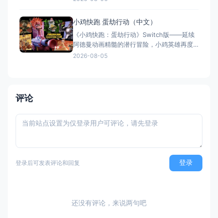
作与2v2对抗。新增滑翔翼、抓钩及"合体"谜
题机制，加入关卡编辑器和自定义装扮，支
小鸡快跑 蛋劫行动（中文）
持跨平台联机与全区中文，2025年11月5日
《小鸡快跑：蛋劫行动》Switch版——延续
全平台发售，Switch港服约73
阿德曼动画精髓的潜行冒险，小鸡英雄再度
集结 游戏类型：动作冒险类（潜行 × 动作平
2026-08-05
台 × 合作解谜） 国内名称：小鸡快跑：蛋
劫行动 / 落跑鸡：蛋劫行动（官方简体中文
定名） 港台名称：落跑雞：蛋劫行動（官方
繁体中文定名） 美国名称：Chicke
评论
登录
登录后可发表评论和回复
还没有评论，来说两句吧