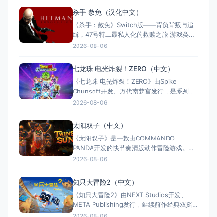
力。游戏支持全区中文，约8至12小时单人流
杀手 赦免（汉化中文）
程，Switch版售价$21.99。Steam玩家评
《杀手：赦免》Switch版——背负背叛与追
测"多半好评"，好评率85%，以创意谜题与扎
缉，47号特工最私人化的救赎之旅 游戏类
实的打击
型：动作冒险类（第三人称潜行暗杀 × 动作
2026-08-06
射击 × 单人） 国内名称：杀手：赦免 / 杀
手5：赦免（官方简体中文定名） 港台名
七龙珠 电光炸裂！ZERO（中文）
称：杀手：赦免（官方繁体中文定名） 美国
《七龙珠 电光炸裂！ZERO》由Spike
名称：Hitman: Absoluti
Chunsoft开发、万代南梦宫发行，是系列暌
违17年的正统续作。Switch及Switch 2双平
2026-08-06
台同步发售，收录180+角色，涵盖《龙珠
Z》《龙珠超》等经典篇章。游戏以高度还原
太阳双子（中文）
的高速3D格斗为核心，支持体感操控与全区
《太阳双子》是一款由COMMANDO
中文，融合故事、竞技与创作多种模式。
PANDA开发的快节奏清版动作冒险游戏。双
胞胎兄弟为拯救被掳走的妹妹，踏上横跨荒
2026-08-06
野、密林、诅咒矿坑与古老神殿的征途。游
戏支持本地双人同屏合作，是沙发联机的绝
知只大冒险2（中文）
佳选择；25个手工关卡、史诗头目战与即时
《知只大冒险2》由NEXT Studios开发、
强化系统带来丰富体验。全区中文支持，容
META Publishing发行，延续前作经典双摇
量仅1GB，Switch/S
杆控制双腿的玩法，首次支持最多4人联机合
2026-08-06