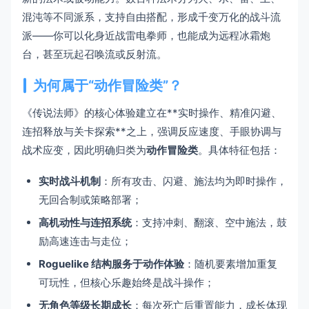
混沌等不同派系，支持自由搭配，形成千变万化的战斗流
派——你可以化身近战雷电拳师，也能成为远程冰霜炮
台，甚至玩起召唤流或反射流。
为何属于“动作冒险类”？
《传说法师》的核心体验建立在**实时操作、精准闪避、
连招释放与关卡探索**之上，强调反应速度、手眼协调与
战术应变，因此明确归类为
动作冒险类
。具体特征包括：
实时战斗机制
：所有攻击、闪避、施法均为即时操作，
无回合制或策略部署；
高机动性与连招系统
：支持冲刺、翻滚、空中施法，鼓
励高速连击与走位；
Roguelike 结构服务于动作体验
：随机要素增加重复
可玩性，但核心乐趣始终是战斗操作；
无角色等级长期成长
：每次死亡后重置能力，成长体现