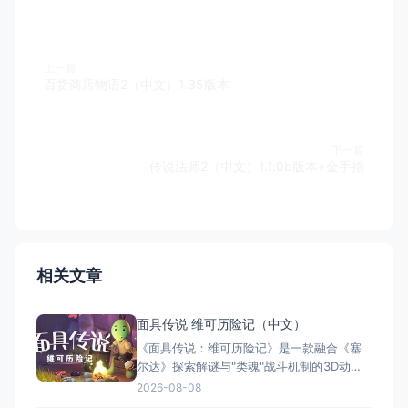
上一篇
百货商店物语2（中文）1.35版本
下一篇
传说法师2（中文）1.1.0b版本+金手指
相关文章
面具传说 维可历险记（中文）
《面具传说：维可历险记》是一款融合《塞
尔达》探索解谜与"类魂"战斗机制的3D动作
冒险游戏。玩家扮演冒险家维可，在奇幻世
2026-08-08
界中收集七副始源面具，每副赋予独特能