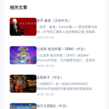
相关文章
杀手 赦免（汉化中文）
《杀手：赦免》Switch版——背负背叛与追
缉，47号特工最私人化的救赎之旅 游戏类
型：动作冒险类（第三人称潜行暗杀 × 动作
2026-08-06
射击 × 单人） 国内名称：杀手：赦免 / 杀
手5：赦免（官方简体中文定名） 港台名
七龙珠 电光炸裂！ZERO（中文）
称：杀手：赦免（官方繁体中文定名） 美国
《七龙珠 电光炸裂！ZERO》由Spike
名称：Hitman: Absoluti
Chunsoft开发、万代南梦宫发行，是系列暌
违17年的正统续作。Switch及Switch 2双平
2026-08-06
台同步发售，收录180+角色，涵盖《龙珠
Z》《龙珠超》等经典篇章。游戏以高度还原
太阳双子（中文）
的高速3D格斗为核心，支持体感操控与全区
《太阳双子》是一款由COMMANDO
中文，融合故事、竞技与创作多种模式。
PANDA开发的快节奏清版动作冒险游戏。双
胞胎兄弟为拯救被掳走的妹妹，踏上横跨荒
2026-08-06
野、密林、诅咒矿坑与古老神殿的征途。游
戏支持本地双人同屏合作，是沙发联机的绝
知只大冒险2（中文）
佳选择；25个手工关卡、史诗头目战与即时