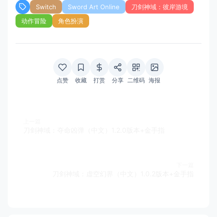
Switch
Sword Art Online
刀剑神域：彼岸游境
动作冒险
角色扮演
点赞
收藏
打赏
分享
二维码
海报
上一篇
刀剑神域：夺命凶弹（中文）1.2.0版本+金手指
下一篇
刀剑神域：虚空幻界（中文）1.0.2版本+金手指