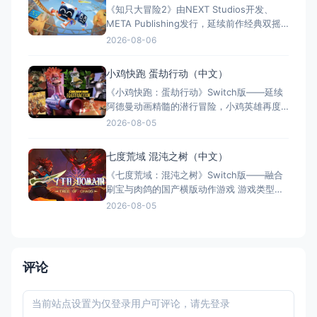
《知只大冒险2》由NEXT Studios开发、
强化系统带来丰富体验。全区中文支持，容
META Publishing发行，延续前作经典双摇
量仅1GB，Switch/S
杆控制双腿的玩法，首次支持最多4人联机合
2026-08-06
作与2v2对抗。新增滑翔翼、抓钩及"合体"谜
题机制，加入关卡编辑器和自定义装扮，支
小鸡快跑 蛋劫行动（中文）
持跨平台联机与全区中文，2025年11月5日
《小鸡快跑：蛋劫行动》Switch版——延续
全平台发售，Switch港服约73
阿德曼动画精髓的潜行冒险，小鸡英雄再度
集结 游戏类型：动作冒险类（潜行 × 动作平
2026-08-05
台 × 合作解谜） 国内名称：小鸡快跑：蛋
劫行动 / 落跑鸡：蛋劫行动（官方简体中文
七度荒域 混沌之树（中文）
定名） 港台名称：落跑雞：蛋劫行動（官方
《七度荒域：混沌之树》Switch版——融合
繁体中文定名） 美国名称：Chicke
刷宝与肉鸽的国产横版动作游戏 游戏类型：
动作冒险类（2D横版动作 × Roguelike × 类
2026-08-05
银河恶魔城 × 刷宝） 国内名称：七度荒
域：混沌之树（官方简体中文定名） 港台名
称：七度荒域：混沌之樹（任天堂港服/台服
eShop官方繁体中文定名）
评论