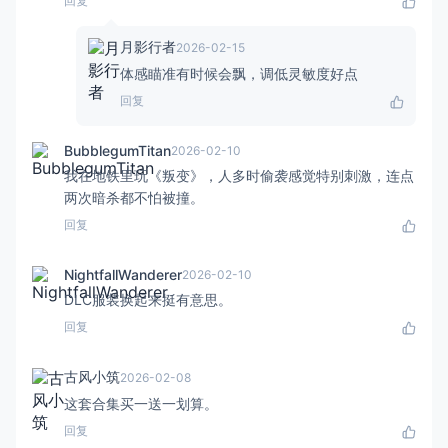
回复
月影行者
2026-02-15
体感瞄准有时候会飘，调低灵敏度好点
回复
BubblegumTitan
2026-02-10
我在地铁里玩《叛变》，人多时偷袭感觉特别刺激，连点
两次暗杀都不怕被撞。
回复
NightfallWanderer
2026-02-10
DLC服装换起来挺有意思。
回复
古风小筑
2026-02-08
这套合集买一送一划算。
回复