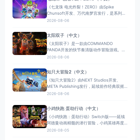
称：杀手：赦免（官方繁体中文定名） 美国
《七龙珠 电光炸裂！ZERO》由Spike
名称：Hitman: Absoluti
Chunsoft开发、万代南梦宫发行，是系列暌
违17年的正统续作。Switch及Switch 2双平
2026-08-06
台同步发售，收录180+角色，涵盖《龙珠
Z》《龙珠超》等经典篇章。游戏以高度还原
太阳双子（中文）
的高速3D格斗为核心，支持体感操控与全区
《太阳双子》是一款由COMMANDO
中文，融合故事、竞技与创作多种模式。
PANDA开发的快节奏清版动作冒险游戏。双
胞胎兄弟为拯救被掳走的妹妹，踏上横跨荒
2026-08-06
野、密林、诅咒矿坑与古老神殿的征途。游
戏支持本地双人同屏合作，是沙发联机的绝
知只大冒险2（中文）
佳选择；25个手工关卡、史诗头目战与即时
《知只大冒险2》由NEXT Studios开发、
强化系统带来丰富体验。全区中文支持，容
META Publishing发行，延续前作经典双摇
量仅1GB，Switch/S
杆控制双腿的玩法，首次支持最多4人联机合
2026-08-06
作与2v2对抗。新增滑翔翼、抓钩及"合体"谜
题机制，加入关卡编辑器和自定义装扮，支
小鸡快跑 蛋劫行动（中文）
持跨平台联机与全区中文，2025年11月5日
《小鸡快跑：蛋劫行动》Switch版——延续
全平台发售，Switch港服约73
阿德曼动画精髓的潜行冒险，小鸡英雄再度
集结 游戏类型：动作冒险类（潜行 × 动作平
2026-08-05
台 × 合作解谜） 国内名称：小鸡快跑：蛋