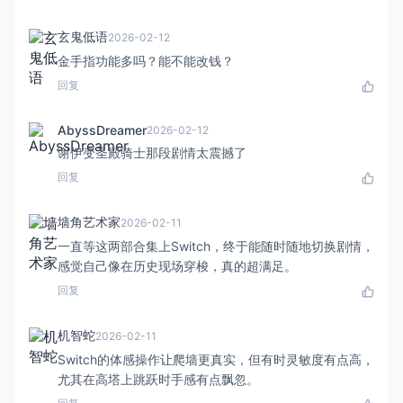
玄鬼低语
2026-02-12
金手指功能多吗？能不能改钱？
回复
AbyssDreamer
2026-02-12
谢伊变圣殿骑士那段剧情太震撼了
回复
墙角艺术家
2026-02-11
一直等这两部合集上Switch，终于能随时随地切换剧情，
感觉自己像在历史现场穿梭，真的超满足。
回复
机智蛇
2026-02-11
Switch的体感操作让爬墙更真实，但有时灵敏度有点高，
尤其在高塔上跳跃时手感有点飘忽。