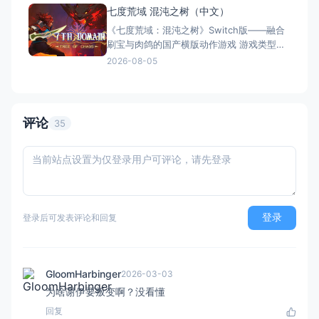
劫行动 / 落跑鸡：蛋劫行动（官方简体中文
七度荒域 混沌之树（中文）
定名） 港台名称：落跑雞：蛋劫行動（官方
《七度荒域：混沌之树》Switch版——融合
繁体中文定名） 美国名称：Chicke
刷宝与肉鸽的国产横版动作游戏 游戏类型：
动作冒险类（2D横版动作 × Roguelike × 类
2026-08-05
银河恶魔城 × 刷宝） 国内名称：七度荒
域：混沌之树（官方简体中文定名） 港台名
称：七度荒域：混沌之樹（任天堂港服/台服
eShop官方繁体中文定名）
评论
35
登录
登录后可发表评论和回复
GloomHarbinger
2026-03-03
为啥谢伊要叛变啊？没看懂
回复