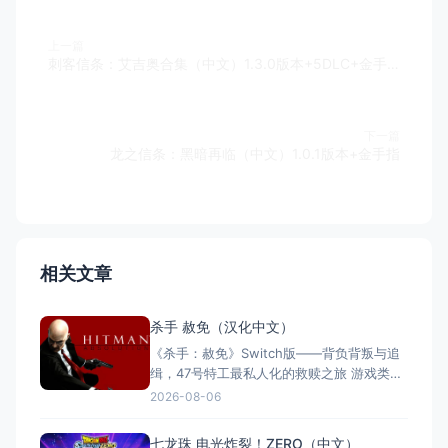
上一篇
刺客信条：艾吉奥合集（中文）1.3.0版本+5DLC+金手指
下一篇
龙之信条：黑暗再临（中文）1.0.1版本+金手指
相关文章
杀手 赦免（汉化中文）
《杀手：赦免》Switch版——背负背叛与追
缉，47号特工最私人化的救赎之旅 游戏类
型：动作冒险类（第三人称潜行暗杀 × 动作
2026-08-06
射击 × 单人） 国内名称：杀手：赦免 / 杀
手5：赦免（官方简体中文定名） 港台名
七龙珠 电光炸裂！ZERO（中文）