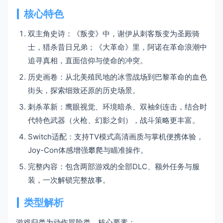
核心特色
双主角史诗：《叛变》中，谢伊从刺客叛变为圣殿骑
士，猎杀昔日兄弟；《大革命》里，阿诺在革命浪潮中
追寻真相，直面信仰与使命的冲突。
历史画卷：从北美殖民地的冰雪战场到巴黎革命的血色
街头，探索细致还原的历史场景。
刺杀革新：鹰眼视觉、环境暗杀、双袖剑连击，结合时
代特色武器（火枪、幻影之剑），战斗策略更丰富。
Switch适配：支持TV模式高清画质与掌机便携体验，
Joy-Con体感增强攀爬与瞄准操作。
完整内容：包含两部游戏的全部DLC、额外任务与服
装，一次解锁完整故事。
类型解析
游戏归类为动作冒险类，核心要素：