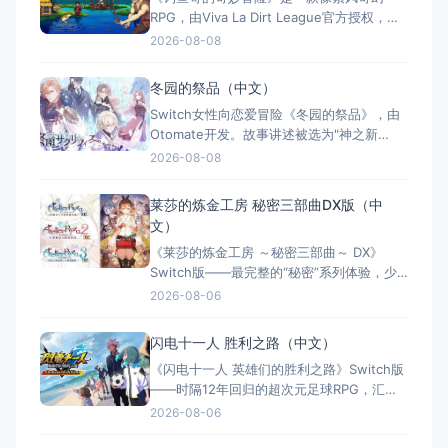
RPG，由Viva La Dirt League官方授权，将
钓鱼与战斗深度结合。玩家扮演只会钓鱼的
2026-08-08
渔夫贝林，用鱼竿拯救世界。特色包括独特
的钓鱼战斗系统、像素世界探索、装备升
冬园的祭品（中文）
级、幽默叙事及钓鱼图鉴收集。全区中文支
Switch女性向恋爱冒险《冬园的祭品》，由
持，Switch版同步发售。
Otomate开发。故事讲述被选为"神之新
娘"的少女莱蒂西亚，在冰雪封冻的奇幻世界
2026-08-08
中对抗命运，与挚爱携手抗争。西方奇幻凄
美恋歌，多位可攻略角色，多结局全语音体
莱莎的炼金工房 秘密三部曲DX版（中
验，精美手绘画风与豪华声优阵容，30小时
文）
沉浸式剧情。繁体中文版登陆Switch。
《莱莎的炼金工房 ～秘密三部曲～ DX》
Switch版——最完整的“秘密”系列体验，少
女与炼金术的夏日成长物语 游戏类型：角色
2026-08-06
扮演类（JRPG × 炼金术 × 回合制战斗 × 单
人） 国内名称：莱莎的炼金工房 ～秘密三
闪电十一人 胜利之路（中文）
部曲～ DX（官方简体中文定名） 港台名
《闪电十一人 英雄们的胜利之路》Switch版
称：萊莎的鍊金工房 ～秘密三部曲
——时隔12年回归的超次元足球RPG，汇聚
历代5000+角色的热血盛宴 游戏类型：角色
2026-08-06
扮演类（足球RPG × 收集养成 × 线上对战 ×