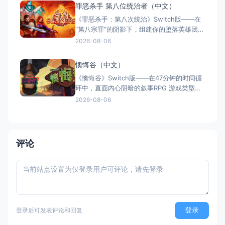
单人/多人） 国内名称：闪电十一人 英雄们
罪恶杀手 第八位统治者（中文）
的胜利之路（官方简体中文定名） 港台名
《罪恶杀手：第八次统治》Switch版——在
称：閃電十一人 英雄們的勝
“第八宗罪”的阴影下，组建你的堕落英雄团，
在罪恶与救赎间抉择 游戏类型：角色扮演类
2026-08-06
（回合制RPG × Roguelite × 黑暗奇幻 × 策
略养成） 国内名称：罪恶杀手：第八次统治
懊悔谷（中文）
/ 罪恶杀手：第八位统治者（官方简体中文定
《懊悔谷》Switch版——在47分钟的时间循
名） 港台名称：罪孽
环中，直面内心阴暗的叙事RPG 游戏类型：
角色扮演类（叙事RPG × 等距视角 × 心理惊
2026-08-06
悚 × 单人） 国内名称：懊悔谷（官方简体
中文定名） 港台名称：懊悔谷（官方繁体中
文定名） 美国名称：Rue Valley（北美/欧服
eShop官方英文
评论
登录
登录后可发表评论和回复