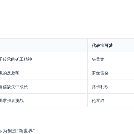
​代表宝可梦​
子传承的矿工精神
头盖龙
鬼的反差萌
罗丝雷朵
自信缺失中成长
路卡利欧
渴求强者挑战
伦琴猫
为创造“新世界”；