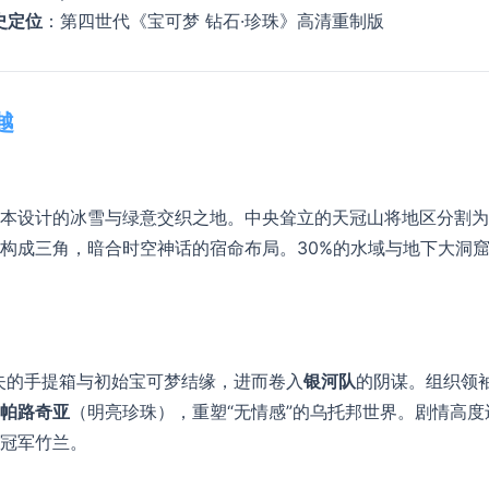
史定位​
​：第四世代《宝可梦 钻石·珍珠》高清重制版
​
蓝本设计的冰雪与绿意交织之地。中央耸立的天冠山将地区分割
构成三角，暗合时空神话的宿命布局。30%的水域与地下大洞
失的手提箱与初始宝可梦结缘，进而卷入​
​银河队​
​的阴谋。组织领
​帕路奇亚​
​（明亮珍珠），重塑“无情感”的乌托邦世界。剧情高度
冠军竹兰。