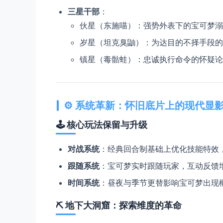
​三星干部​
​：
伙星（东施喵）：强势外表下的宝可梦溺
岁星（坦克臭鼬）：为达目的不择手段的
镇星（毒骷蛙）：忠诚执行命令的怀疑论
⚙️ ​
​系统革新：怀旧底片上的现代显影
🕹️ ​
​核心玩法保留与升级​
​对战系统​
​：经典回合制基础上优化技能特效
​跟随系统​
​：宝可梦实时跟随玩家，互动反馈
​时间系统​
​：昼夜与季节更替影响宝可梦出现
⛏️ ​
​地下大洞窟：探索维度的革命​