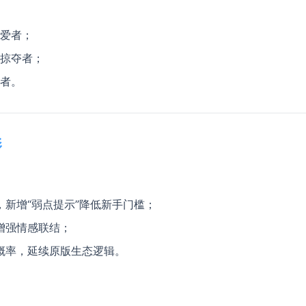
爱者；
掠夺者；
者。
​
，新增“弱点提示”降低新手门槛；
增强情感联结；
概率，延续原版生态逻辑。