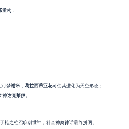
​
​重构：
；
。
可梦​
​谢米​
​，​
​葛拉西蒂亚花​
​可使其进化为天空形态；
神​
​达克莱伊​
​。
​于枪之柱召唤创世神，补全神奥神话最终拼图。