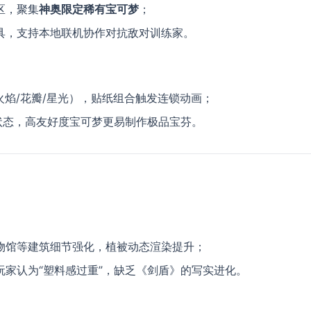
，聚集​
​神奥限定稀有宝可梦​
​；
家具，支持本地联机协作对抗敌对训练家。
（火焰/花瓣/星光），贴纸组合触发连锁动画；
等状态，高友好度宝可梦更易制作极品宝芬。
博物馆等建筑细节强化，植被动态渲染提升；
玩家认为“塑料感过重”，缺乏《剑盾》的写实进化。