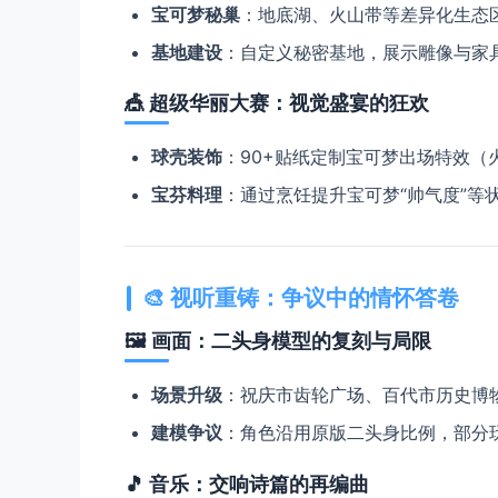
​宝可梦秘巢​
​：地底湖、火山带等差异化生态区
​基地建设​
​：自定义秘密基地，展示雕像与
🎪 ​
​超级华丽大赛：视觉盛宴的狂欢​
​球壳装饰​
​：90+贴纸定制宝可梦出场特效
​宝芬料理​
​：通过烹饪提升宝可梦“帅气度”
🎨 ​
​视听重铸：争议中的情怀答卷​
🖼️ ​
​画面：二头身模型的复刻与局限​
​场景升级​
​：祝庆市齿轮广场、百代市历史
​建模争议​
​：角色沿用原版二头身比例，部分
🎵 ​
​音乐：交响诗篇的再编曲​