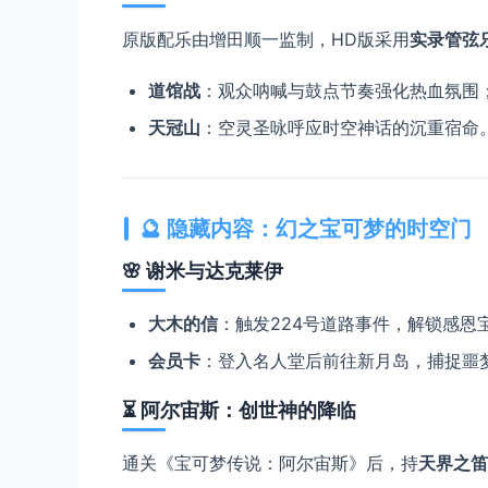
原版配乐由增田顺一监制，HD版采用​
​实录管弦乐
​道馆战​
​：观众呐喊与鼓点节奏强化热血氛围
​天冠山​
​：空灵圣咏呼应时空神话的沉重宿命
🔮 ​
​隐藏内容：幻之宝可梦的时空门​
🌸 ​
​谢米与达克莱伊​
​大木的信​
​：触发224号道路事件，解锁感恩宝
​会员卡​
​：登入名人堂后前往新月岛，捕捉噩梦
⏳ ​
​阿尔宙斯：创世神的降临​
通关《宝可梦传说：阿尔宙斯》后，持​
​天界之笛​