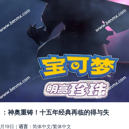
》：神奥重铸！十五年经典再临的得与失​
1月19日｜​
​语言​
​：简体中文/繁体中文