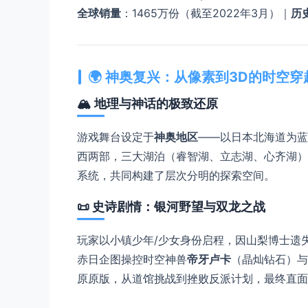
​全球销量​
​：1465万份（截至2022年3月）｜​
​历
🌍 ​
​神奥复兴：从像素到3D的时空穿越
🏔️ ​
​地理与神话的极致还原​
游戏舞台设定于​
​神奥地区​
​——以日本北海道为
西两部，三大湖泊（睿智湖、立志湖、心齐湖）
系统，共同构建了层次分明的探索空间。
📜 ​
​史诗剧情：银河野望与双龙之战​
玩家以小镇少年/少女身份启程，因山梨博士遗
赤日企图操控时空神兽​
​帝牙卢卡​
​（晶灿钻石）与​
原原版，从道馆挑战到挫败反派计划，最终直面