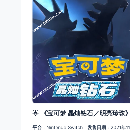
🌟 ​
​《宝可梦 晶灿钻石／明亮珍珠
​平台​
​：Nintendo Switch｜​
​发售日期​
​：2021年1