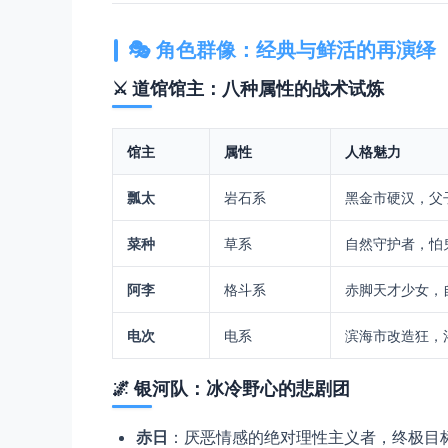
🎭 ​
​角色群像：经典与鲜活的再演绎​
⚔️ ​
​道馆馆主：八种属性的战术试炼​
​馆主​
​属性​
​人格魅力​
​瓢太​
岩石系
黑金市硬汉，父
​菜种​
草系
自然守护者，怕
​阿李​
格斗系
赤脚天才少女，
​电次​
电系
滨海市改造狂，
🌌 ​
​银河队：冰冷野心的悲剧团​
​赤日​
​：厌恶情感的绝对理性主义者，终极目标