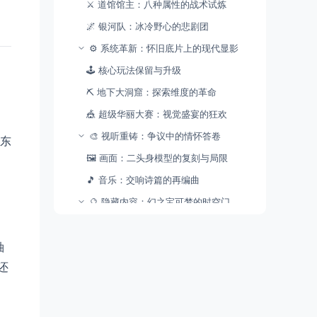
⚔️ ​​道馆馆主：八种属性的战术试炼​​
🌌 ​​银河队：冰冷野心的悲剧团​​
⚙️ ​​系统革新：怀旧底片上的现代显影​​
🕹️ ​​核心玩法保留与升级​​
⛏️ ​​地下大洞窟：探索维度的革命​​
🎪 ​​超级华丽大赛：视觉盛宴的狂欢​​
🎨 ​​视听重铸：争议中的情怀答卷​​
为东
🖼️ ​​画面：二头身模型的复刻与局限​​
窟
🎵 ​​音乐：交响诗篇的再编曲​​
🔮 ​​隐藏内容：幻之宝可梦的时空门​​
🌸 ​​谢米与达克莱伊​​
⏳ ​​阿尔宙斯：创世神的降临​​
袖
还
⚖️ ​​结语：在忠实与革新间行走的时空胶囊​​