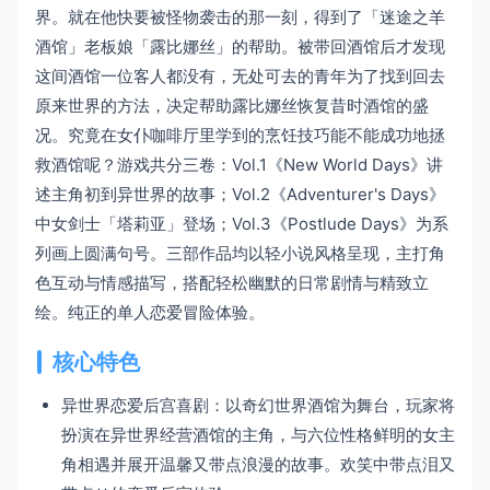
界。就在他快要被怪物袭击的那一刻，得到了「迷途之羊
酒馆」老板娘「露比娜丝」的帮助。被带回酒馆后才发现
这间酒馆一位客人都没有，无处可去的青年为了找到回去
原来世界的方法，决定帮助露比娜丝恢复昔时酒馆的盛
况。究竟在女仆咖啡厅里学到的烹饪技巧能不能成功地拯
救酒馆呢？游戏共分三卷：Vol.1《New World Days》讲
述主角初到异世界的故事；Vol.2《Adventurer's Days》
中女剑士「塔莉亚」登场；Vol.3《Postlude Days》为系
列画上圆满句号。三部作品均以轻小说风格呈现，主打角
色互动与情感描写，搭配轻松幽默的日常剧情与精致立
绘。纯正的单人恋爱冒险体验。
核心特色
异世界恋爱后宫喜剧：以奇幻世界酒馆为舞台，玩家将
扮演在异世界经营酒馆的主角，与六位性格鲜明的女主
角相遇并展开温馨又带点浪漫的故事。欢笑中带点泪又