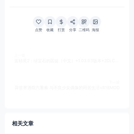
点赞
收藏
打赏
分享
二维码
海报
上一篇
蓝精灵2：绿宝石的囚徒（中文）+1.03.03版本+2DLC+金手指
下一篇
异世界酒馆六重奏 与不良少女偶像的同居生活+R18MOD
相关文章