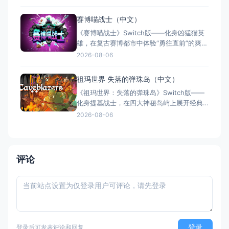
Roguelite × 快节奏射击 × 单人） 国内名
称：莉亚：黑客命运 / 丽娅：破解命运（官
赛博喵战士（中文）
方简体中文定名） 港台名称：莉亞：駭入命
《赛博喵战士》Switch版——化身凶猛猫英
運（港台地区常用译名） 美国名称：
雄，在复古赛博都市中体验“勇往直前”的爽快
厮杀 游戏类型：其他特色类型（2D动作 ×
2026-08-06
Roguelite × 街机风格） 国内名称：赛博喵
战士（官方简体中文定名） 港台名称：赛博
祖玛世界 失落的弹珠岛（中文）
喵战士（官方繁体中文定名） 美国名称：
《祖玛世界：失落的弹珠岛》Switch版——
Clawpunk（北美/欧服
化身提基战士，在四大神秘岛屿上展开经典
弹珠消除冒险 游戏类型：其他特色类型（弹
2026-08-06
珠消除 × 休闲益智 × 单人） 国内名称：祖
玛世界：失落的弹珠岛（官方简体中文定
名） 港台名称：祖瑪世界：失落的彈珠島 美
国名称：Zumba World - The
评论
登录
登录后可发表评论和回复