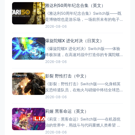
雅达利50周年纪念合集（英文）
《雅达利50周年纪念合集》Switch版——既
是博物馆也是游乐场，一场前所未有的电子
游戏互动之旅 游戏类型：其他特色类型（怀
2026-08-06
旧游戏合集 × 互动式纪录片 × 数字博物馆 ×
单人/多人） 国内名称：雅达利50周年纪念
爆旋陀螺X 进化对决（日英文）
合集（官方简体中文定名） 港台名称：雅達
《爆旋陀螺X 进化对决》Switch版——体验
利50週年：週年慶典（任天堂港服/
终极加速，在高速对战中打造你的专属陀螺
游戏类型：其他特色类型（动作竞技 × 陀螺
2026-08-06
对战 × 单人/多人） 国内名称：爆旋陀螺X
进化对决 / 爆旋陀螺X 进化之战（官方简体
影裂 野性打击（中文）
中文定名） 港台名称：戰鬥陀螺 X 進化之戰
《影裂：野性打击》Switch版——化身精英
（任天堂港服/台服eShop
反恐特遣队员，在炮火与硝烟中终结全球恐
怖阴谋 游戏类型：其他特色类型（第一人称
2026-08-06
射击 × 单人战役 × 现代反恐） 国内名称：
影裂：野性打击（官方简体中文定名） 港台
莉娅 黑客命运（英文）
名称：Shadow Rift: Feral Strike（任天堂港
《莉亚：黑客命运》Switch版——在机器统
服/台服eSho
治的世界中，用战斗与代码重燃人类希望 游
戏类型：其他特色类型（2D横版动作
2026-08-06