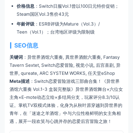
价格信息
：Switch日服Vol.1曾以100日元特价促销；
Steam国区Vol.3售价43元
年龄评级
：ESRB评级为Mature（Vol.3）/
Teen（Vol.1）；台湾地区评级为限制级
SEO信息
关键词
：异世界酒馆六重奏, 異世界酒館六重奏, Fantasy
Tavern Sextet, Switch恋爱冒险, 视觉小说, 后宫喜剧, 异
世界, qureate, ARC SYSTEM WORKS, 任天堂eShop
Meta描述
：Switch恋爱冒险游戏三部曲合集！《异世界
酒馆六重奏 Vol.1-3 盒裝完整版》异世界酒馆舞台×六位女
主角×E-mote动态立绘×多结局分支，玩家评分8.3/10认
证。掌机TV双模式体验，化身为从秋叶原穿越到异世界的
青年，在「迷途之羊酒馆」中与六位性格鲜明的女主角相
遇，展开一段欢笑与心跳并存的恋爱后宫冒险之旅！