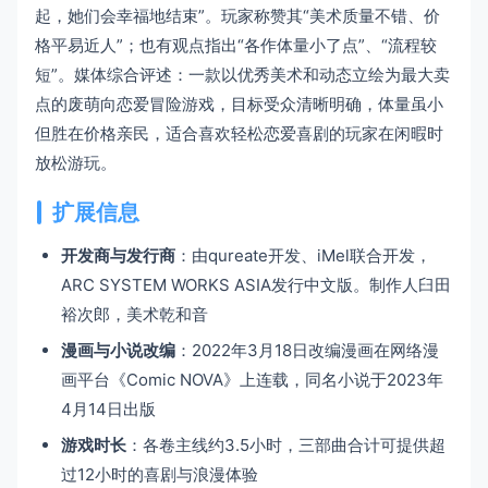
起，她们会幸福地结束”。玩家称赞其“美术质量不错、价
格平易近人”；也有观点指出“各作体量小了点”、“流程较
短”。媒体综合评述：一款以优秀美术和动态立绘为最大卖
点的废萌向恋爱冒险游戏，目标受众清晰明确，体量虽小
但胜在价格亲民，适合喜欢轻松恋爱喜剧的玩家在闲暇时
放松游玩。
扩展信息
开发商与发行商
：由qureate开发、iMel联合开发，
ARC SYSTEM WORKS ASIA发行中文版。制作人臼田
裕次郎，美术乾和音
漫画与小说改编
：2022年3月18日改编漫画在网络漫
画平台《Comic NOVA》上连载，同名小说于2023年
4月14日出版
游戏时长
：各卷主线约3.5小时，三部曲合计可提供超
过12小时的喜剧与浪漫体验