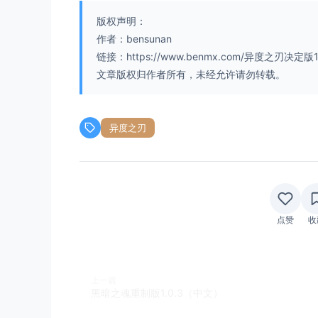
版权声明：
作者：bensunan
链接：https://www.benmx.com/异度之刃决定版
文章版权归作者所有，未经允许请勿转载。
异度之刃
点赞
收
上一篇
黑暗之魂重制版1.0.3（中文）