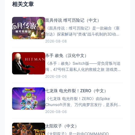
相关文章
面具传说 维可历险记（中文）
《面具传说：维可历险记》是一款融合《塞
尔达》探索解谜与"类魂"战斗机制的3D动作
冒险游戏。玩家扮演冒险家维可，在奇幻世
2026-08-08
界中收集七副始源面具，每副赋予独特能
力。游戏支持全区中文，约8至12小时单人流
杀手 赦免（汉化中文）
程，Switch版售价$21.99。Steam玩家评
《杀手：赦免》Switch版——背负背叛与追
测"多半好评"，好评率85%，以创意谜题与扎
缉，47号特工最私人化的救赎之旅 游戏类
实的打击
型：动作冒险类（第三人称潜行暗杀 × 动作
2026-08-06
射击 × 单人） 国内名称：杀手：赦免 / 杀
手5：赦免（官方简体中文定名） 港台名
七龙珠 电光炸裂！ZERO（中文）
称：杀手：赦免（官方繁体中文定名） 美国
《七龙珠 电光炸裂！ZERO》由Spike
名称：Hitman: Absoluti
Chunsoft开发、万代南梦宫发行，是系列暌
违17年的正统续作。Switch及Switch 2双平
2026-08-06
台同步发售，收录180+角色，涵盖《龙珠
Z》《龙珠超》等经典篇章。游戏以高度还原
太阳双子（中文）
的高速3D格斗为核心，支持体感操控与全区
《太阳双子》是一款由COMMANDO
中文，融合故事、竞技与创作多种模式。