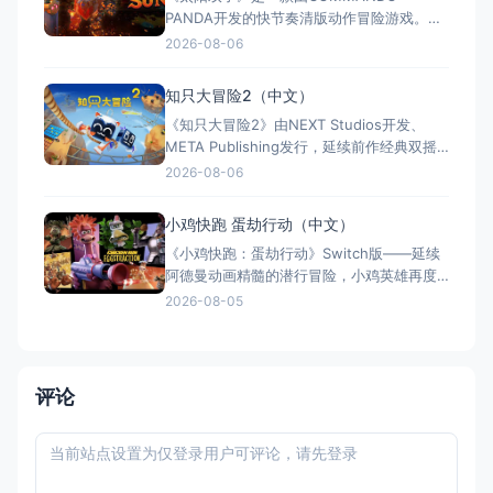
PANDA开发的快节奏清版动作冒险游戏。双
胞胎兄弟为拯救被掳走的妹妹，踏上横跨荒
2026-08-06
野、密林、诅咒矿坑与古老神殿的征途。游
戏支持本地双人同屏合作，是沙发联机的绝
知只大冒险2（中文）
佳选择；25个手工关卡、史诗头目战与即时
《知只大冒险2》由NEXT Studios开发、
强化系统带来丰富体验。全区中文支持，容
META Publishing发行，延续前作经典双摇
量仅1GB，Switch/S
杆控制双腿的玩法，首次支持最多4人联机合
2026-08-06
作与2v2对抗。新增滑翔翼、抓钩及"合体"谜
题机制，加入关卡编辑器和自定义装扮，支
小鸡快跑 蛋劫行动（中文）
持跨平台联机与全区中文，2025年11月5日
《小鸡快跑：蛋劫行动》Switch版——延续
全平台发售，Switch港服约73
阿德曼动画精髓的潜行冒险，小鸡英雄再度
集结 游戏类型：动作冒险类（潜行 × 动作平
2026-08-05
台 × 合作解谜） 国内名称：小鸡快跑：蛋
劫行动 / 落跑鸡：蛋劫行动（官方简体中文
定名） 港台名称：落跑雞：蛋劫行動（官方
繁体中文定名） 美国名称：Chicke
评论