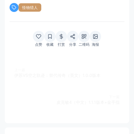
怪物猎人
点赞
收藏
打赏
分享
二维码
海报
上一篇
伊苏VS空之轨迹：替代传奇（英文）1.0.0版本
下一篇
皮克敏4（中文）1.1.1版本+金手指