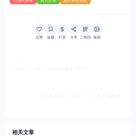
沉浸式体验
真人互动
真人实拍游戏
点赞
收藏
打赏
分享
二维码
海报
上一篇
永恒之夜（中文）+1.1.001版本+金手指
下一篇
揭开美女面纱2（中文）+1.0.0版本+金手指
相关文章