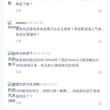
网盘下载？
回复
momo
2026-05-08
多角色恋爱线具体是哪几位女主角呀？有官配或者人气角
色设定透漏吗？
回复
快乐的饼干
2026-05-08
画质真的能达到4K 60Hz吗？现在Switch上能流畅运行
4K的游戏不多，有点担心掌机模式的表现。
回复
摆烂的汽水368
2026-05-07
IGN都没给评分，说明口碑一般啊……但画质好是不是就
值得买了？
回复