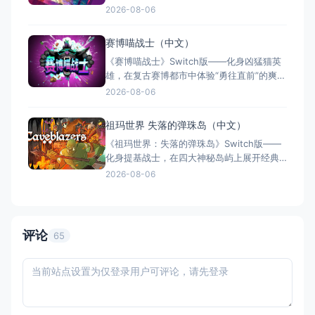
戏类型：其他特色类型（2D横版动作
2026-08-06
Roguelite × 快节奏射击 × 单人） 国内名
称：莉亚：黑客命运 / 丽娅：破解命运（官
赛博喵战士（中文）
方简体中文定名） 港台名称：莉亞：駭入命
《赛博喵战士》Switch版——化身凶猛猫英
運（港台地区常用译名） 美国名称：
雄，在复古赛博都市中体验“勇往直前”的爽快
厮杀 游戏类型：其他特色类型（2D动作 ×
2026-08-06
Roguelite × 街机风格） 国内名称：赛博喵
战士（官方简体中文定名） 港台名称：赛博
祖玛世界 失落的弹珠岛（中文）
喵战士（官方繁体中文定名） 美国名称：
《祖玛世界：失落的弹珠岛》Switch版——
Clawpunk（北美/欧服
化身提基战士，在四大神秘岛屿上展开经典
弹珠消除冒险 游戏类型：其他特色类型（弹
2026-08-06
珠消除 × 休闲益智 × 单人） 国内名称：祖
玛世界：失落的弹珠岛（官方简体中文定
名） 港台名称：祖瑪世界：失落的彈珠島 美
国名称：Zumba World - The
评论
65