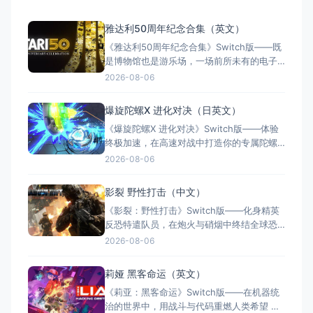
雅达利50周年纪念合集（英文）
《雅达利50周年纪念合集》Switch版——既
是博物馆也是游乐场，一场前所未有的电子
游戏互动之旅 游戏类型：其他特色类型（怀
2026-08-06
旧游戏合集 × 互动式纪录片 × 数字博物馆 ×
单人/多人） 国内名称：雅达利50周年纪念
爆旋陀螺X 进化对决（日英文）
合集（官方简体中文定名） 港台名称：雅達
《爆旋陀螺X 进化对决》Switch版——体验
利50週年：週年慶典（任天堂港服/
终极加速，在高速对战中打造你的专属陀螺
游戏类型：其他特色类型（动作竞技 × 陀螺
2026-08-06
对战 × 单人/多人） 国内名称：爆旋陀螺X
进化对决 / 爆旋陀螺X 进化之战（官方简体
影裂 野性打击（中文）
中文定名） 港台名称：戰鬥陀螺 X 進化之戰
《影裂：野性打击》Switch版——化身精英
（任天堂港服/台服eShop
反恐特遣队员，在炮火与硝烟中终结全球恐
怖阴谋 游戏类型：其他特色类型（第一人称
2026-08-06
射击 × 单人战役 × 现代反恐） 国内名称：
影裂：野性打击（官方简体中文定名） 港台
莉娅 黑客命运（英文）
名称：Shadow Rift: Feral Strike（任天堂港
《莉亚：黑客命运》Switch版——在机器统
服/台服eSho
治的世界中，用战斗与代码重燃人类希望 游