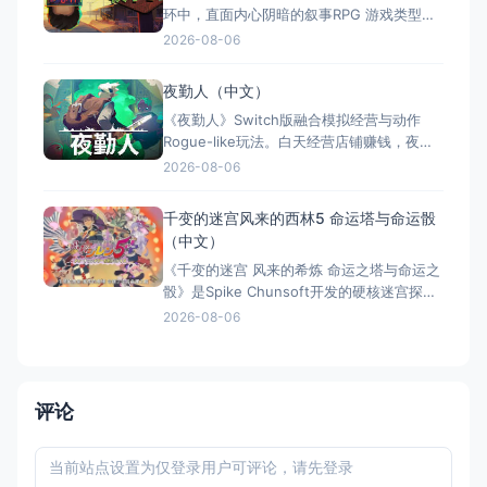
环中，直面内心阴暗的叙事RPG 游戏类型：
角色扮演类（叙事RPG × 等距视角 × 心理惊
2026-08-06
悚 × 单人） 国内名称：懊悔谷（官方简体
中文定名） 港台名称：懊悔谷（官方繁体中
夜勤人（中文）
文定名） 美国名称：Rue Valley（北美/欧服
《夜勤人》Switch版融合模拟经营与动作
eShop官方英文
Rogue-like玩法。白天经营店铺赚钱，夜晚
探索地牢打怪寻宝，核心循环为“赚钱变强，
2026-08-06
变强赚更多”。Switch版包含DLC《维度之
间》及独占内容，全区中文支持且便携。游
千变的迷宫风来的西林5 命运塔与命运骰
戏凭借独特的玩法融合与出色像素美术，获
（中文）
Steam 82%特别好评，是体验双面人生的佳
《千变的迷宫 风来的希炼 命运之塔与命运之
作
骰》是Spike Chunsoft开发的硬核迷宫探险
Roguelike RPG。每次冒险地图、道具、怪
2026-08-06
物均随机生成，千变万化、绝无重复。采用
敌我同步移动的回合制策略战斗，惩罚严苛
——死亡即归零，极具挑战与成就感。收录
34个以上风格各异的迷宫，支持全区简繁中
评论
文