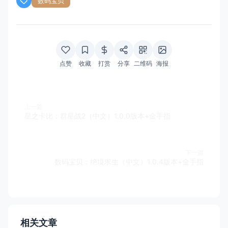
数码宝贝
点赞
收藏
打赏
分享
二维码
海报
上一篇
星之卡比：群星战2（中文）1.0.0版本+金手指
下一篇
数码宝贝：绝境求生（中文）1.0.4版本+金手指
相关文章