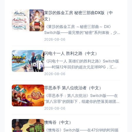
莱莎的炼金工房 秘密三部曲DX版（中
文）
《莱莎的炼金工房 ～秘密三部曲～ DX》
Switch版——最完整的“秘密”系列体验，少
女与炼金术的夏日成长物语 游戏类型：角色
2026-08-06
扮演类（JRPG × 炼金术 × 回合制战斗 × 单
人） 国内名称：莱莎的炼金工房 ～秘密三
闪电十一人 胜利之路（中文）
部曲～ DX（官方简体中文定名） 港台名
《闪电十一人 英雄们的胜利之路》Switch版
称：萊莎的鍊金工房 ～秘密三部曲
——时隔12年回归的超次元足球RPG，汇聚
历代5000+角色的热血盛宴 游戏类型：角色
2026-08-06
扮演类（足球RPG × 收集养成 × 线上对战 ×
单人/多人） 国内名称：闪电十一人 英雄们
罪恶杀手 第八位统治者（中文）
的胜利之路（官方简体中文定名） 港台名
《罪恶杀手：第八次统治》Switch版——在
称：閃電十一人 英雄們的勝
“第八宗罪”的阴影下，组建你的堕落英雄团，
在罪恶与救赎间抉择 游戏类型：角色扮演类
2026-08-06
（回合制RPG × Roguelite × 黑暗奇幻 × 策
略养成） 国内名称：罪恶杀手：第八次统治
懊悔谷（中文）
/ 罪恶杀手：第八位统治者（官方简体中文定
《懊悔谷》Switch版——在47分钟的时间循
名） 港台名称：罪孽