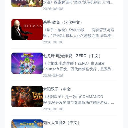
尔达》探索解谜与"类魂"战斗机制的3D动作
冒险游戏。玩家扮演冒险家维可，在奇幻世
2026-08-08
界中收集七副始源面具，每副赋予独特能
力。游戏支持全区中文，约8至12小时单人流
杀手 赦免（汉化中文）
程，Switch版售价$21.99。Steam玩家评
《杀手：赦免》Switch版——背负背叛与追
测"多半好评"，好评率85%，以创意谜题与扎
缉，47号特工最私人化的救赎之旅 游戏类
实的打击
型：动作冒险类（第三人称潜行暗杀 × 动作
2026-08-06
射击 × 单人） 国内名称：杀手：赦免 / 杀
手5：赦免（官方简体中文定名） 港台名
七龙珠 电光炸裂！ZERO（中文）
称：杀手：赦免（官方繁体中文定名） 美国
《七龙珠 电光炸裂！ZERO》由Spike
名称：Hitman: Absoluti
Chunsoft开发、万代南梦宫发行，是系列暌
违17年的正统续作。Switch及Switch 2双平
2026-08-06
台同步发售，收录180+角色，涵盖《龙珠
Z》《龙珠超》等经典篇章。游戏以高度还原
太阳双子（中文）
的高速3D格斗为核心，支持体感操控与全区
《太阳双子》是一款由COMMANDO
中文，融合故事、竞技与创作多种模式。
PANDA开发的快节奏清版动作冒险游戏。双
胞胎兄弟为拯救被掳走的妹妹，踏上横跨荒
2026-08-06
野、密林、诅咒矿坑与古老神殿的征途。游
戏支持本地双人同屏合作，是沙发联机的绝
知只大冒险2（中文）
佳选择；25个手工关卡、史诗头目战与即时