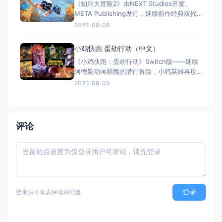
《知只大冒险2》由NEXT Studios开发、
强化系统带来丰富体验。全区中文支持，容
META Publishing发行，延续前作经典双摇
量仅1GB，Switch/S
杆控制双腿的玩法，首次支持最多4人联机合
2026-08-06
作与2v2对抗。新增滑翔翼、抓钩及"合体"谜
题机制，加入关卡编辑器和自定义装扮，支
小鸡快跑 蛋劫行动（中文）
持跨平台联机与全区中文，2025年11月5日
《小鸡快跑：蛋劫行动》Switch版——延续
全平台发售，Switch港服约73
阿德曼动画精髓的潜行冒险，小鸡英雄再度
集结 游戏类型：动作冒险类（潜行 × 动作平
2026-08-05
台 × 合作解谜） 国内名称：小鸡快跑：蛋
劫行动 / 落跑鸡：蛋劫行动（官方简体中文
定名） 港台名称：落跑雞：蛋劫行動（官方
繁体中文定名） 美国名称：Chicke
评论
登录
登录后可发表评论和回复