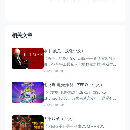
暗黑血统3（中文）1.0.1版本+金手指
相关文章
杀手 赦免（汉化中文）
《杀手：赦免》Switch版——背负背叛与追
缉，47号特工最私人化的救赎之旅 游戏类
型：动作冒险类（第三人称潜行暗杀 × 动作
2026-08-06
射击 × 单人） 国内名称：杀手：赦免 / 杀
手5：赦免（官方简体中文定名） 港台名
七龙珠 电光炸裂！ZERO（中文）
称：杀手：赦免（官方繁体中文定名） 美国
《七龙珠 电光炸裂！ZERO》由Spike
名称：Hitman: Absoluti
Chunsoft开发、万代南梦宫发行，是系列暌
违17年的正统续作。Switch及Switch 2双平
2026-08-06
台同步发售，收录180+角色，涵盖《龙珠
Z》《龙珠超》等经典篇章。游戏以高度还原
太阳双子（中文）
的高速3D格斗为核心，支持体感操控与全区
《太阳双子》是一款由COMMANDO
中文，融合故事、竞技与创作多种模式。