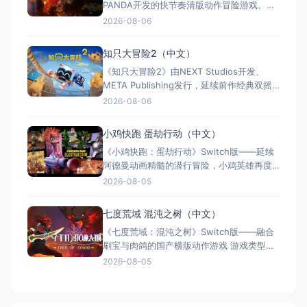
PANDA开发的快节奏清版动作冒险游戏。双
胞胎兄弟为拯救被掳走的妹妹，踏上横跨荒
2026-08-06
野、密林、诅咒矿坑与古老神殿的征途。游
戏支持本地双人同屏合作，是沙发联机的绝
知只大冒险2（中文）
佳选择；25个手工关卡、史诗头目战与即时
《知只大冒险2》由NEXT Studios开发、
强化系统带来丰富体验。全区中文支持，容
META Publishing发行，延续前作经典双摇
量仅1GB，Switch/S
杆控制双腿的玩法，首次支持最多4人联机合
2026-08-06
作与2v2对抗。新增滑翔翼、抓钩及"合体"谜
题机制，加入关卡编辑器和自定义装扮，支
小鸡快跑 蛋劫行动（中文）
持跨平台联机与全区中文，2025年11月5日
《小鸡快跑：蛋劫行动》Switch版——延续
全平台发售，Switch港服约73
阿德曼动画精髓的潜行冒险，小鸡英雄再度
集结 游戏类型：动作冒险类（潜行 × 动作平
2026-08-05
台 × 合作解谜） 国内名称：小鸡快跑：蛋
劫行动 / 落跑鸡：蛋劫行动（官方简体中文
七度荒域 混沌之树（中文）
定名） 港台名称：落跑雞：蛋劫行動（官方
《七度荒域：混沌之树》Switch版——融合
繁体中文定名） 美国名称：Chicke
刷宝与肉鸽的国产横版动作游戏 游戏类型：
动作冒险类（2D横版动作 × Roguelike × 类
2026-08-05
银河恶魔城 × 刷宝） 国内名称：七度荒
域：混沌之树（官方简体中文定名） 港台名
称：七度荒域：混沌之樹（任天堂港服/台服