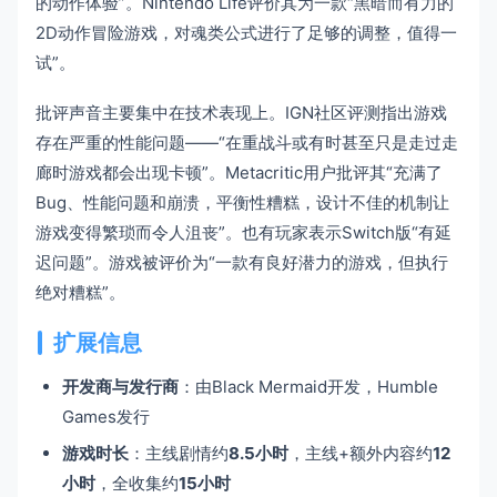
的动作体验”。Nintendo Life评价其为一款“黑暗而有力的
2D动作冒险游戏，对魂类公式进行了足够的调整，值得一
试”。
批评声音主要集中在技术表现上。IGN社区评测指出游戏
存在严重的性能问题——“在重战斗或有时甚至只是走过走
廊时游戏都会出现卡顿”。Metacritic用户批评其“充满了
Bug、性能问题和崩溃，平衡性糟糕，设计不佳的机制让
游戏变得繁琐而令人沮丧”。也有玩家表示Switch版“有延
迟问题”。游戏被评价为“一款有良好潜力的游戏，但执行
绝对糟糕”。
扩展信息
开发商与发行商
：由Black Mermaid开发，Humble
Games发行
游戏时长
：主线剧情约
8.5小时
，主线+额外内容约
12
小时
，全收集约
15小时