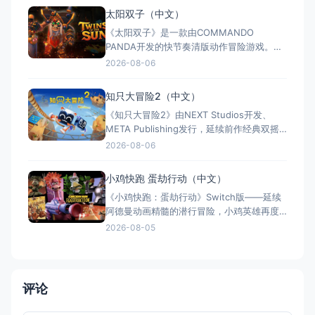
Z》《龙珠超》等经典篇章。游戏以高度还原
太阳双子（中文）
的高速3D格斗为核心，支持体感操控与全区
《太阳双子》是一款由COMMANDO
中文，融合故事、竞技与创作多种模式。
PANDA开发的快节奏清版动作冒险游戏。双
胞胎兄弟为拯救被掳走的妹妹，踏上横跨荒
2026-08-06
野、密林、诅咒矿坑与古老神殿的征途。游
戏支持本地双人同屏合作，是沙发联机的绝
知只大冒险2（中文）
佳选择；25个手工关卡、史诗头目战与即时
《知只大冒险2》由NEXT Studios开发、
强化系统带来丰富体验。全区中文支持，容
META Publishing发行，延续前作经典双摇
量仅1GB，Switch/S
杆控制双腿的玩法，首次支持最多4人联机合
2026-08-06
作与2v2对抗。新增滑翔翼、抓钩及"合体"谜
题机制，加入关卡编辑器和自定义装扮，支
小鸡快跑 蛋劫行动（中文）
持跨平台联机与全区中文，2025年11月5日
《小鸡快跑：蛋劫行动》Switch版——延续
全平台发售，Switch港服约73
阿德曼动画精髓的潜行冒险，小鸡英雄再度
集结 游戏类型：动作冒险类（潜行 × 动作平
2026-08-05
台 × 合作解谜） 国内名称：小鸡快跑：蛋
劫行动 / 落跑鸡：蛋劫行动（官方简体中文
定名） 港台名称：落跑雞：蛋劫行動（官方
繁体中文定名） 美国名称：Chicke
评论