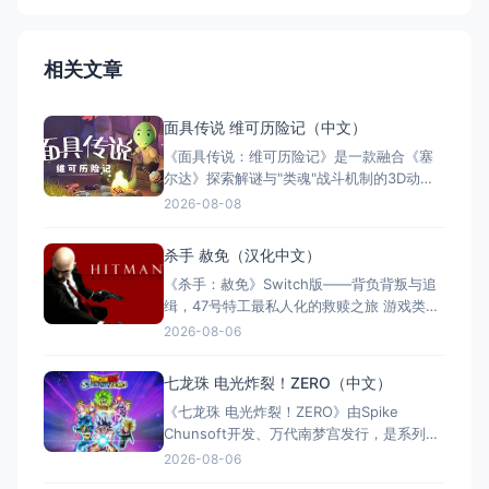
相关文章
面具传说 维可历险记（中文）
《面具传说：维可历险记》是一款融合《塞
尔达》探索解谜与"类魂"战斗机制的3D动作
冒险游戏。玩家扮演冒险家维可，在奇幻世
2026-08-08
界中收集七副始源面具，每副赋予独特能
力。游戏支持全区中文，约8至12小时单人流
杀手 赦免（汉化中文）
程，Switch版售价$21.99。Steam玩家评
《杀手：赦免》Switch版——背负背叛与追
测"多半好评"，好评率85%，以创意谜题与扎
缉，47号特工最私人化的救赎之旅 游戏类
实的打击
型：动作冒险类（第三人称潜行暗杀 × 动作
2026-08-06
射击 × 单人） 国内名称：杀手：赦免 / 杀
手5：赦免（官方简体中文定名） 港台名
七龙珠 电光炸裂！ZERO（中文）
称：杀手：赦免（官方繁体中文定名） 美国
《七龙珠 电光炸裂！ZERO》由Spike
名称：Hitman: Absoluti
Chunsoft开发、万代南梦宫发行，是系列暌
违17年的正统续作。Switch及Switch 2双平
2026-08-06
台同步发售，收录180+角色，涵盖《龙珠