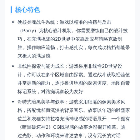
核心特色
硬核类魂战斗系统：游戏以精准的格挡与反击
（Parry）为核心战斗机制。你需要磨练自己的战斗技
巧，在充满挑战的2D世界中依靠反应与策略克敌制
胜。操作响应流畅，打击感扎实，每次成功格挡都能带
来极大的满足感
非线性探索与能力成长：游戏采用非线性2D世界设
计，你可以在多个区域自由探索。通过战斗获取经验值
并掌握新的能力，逐步推进地图的探索进度。地图自带
标记系统，对路痴玩家较为友好
哥特式暗黑美学与叙事：游戏采用细腻的像素美术风
格，搭配忧郁而沉浸的背景音乐。故事以年迈的雕塑家
佐兰和灰猫艾特拉格充满神秘感的呓语展开，一个颇有
《暗黑破坏神2》CG既视感的故事逐渐揭开帷幕。通
过光影、动作和环境来讲述故事，没有冗长的对话