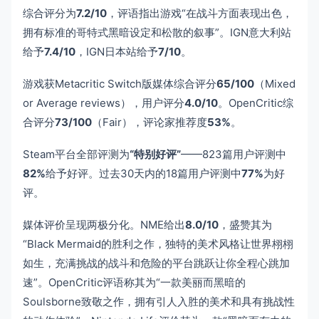
综合评分为
7.2/10
，评语指出游戏“在战斗方面表现出色，
拥有标准的哥特式黑暗设定和松散的叙事”。IGN意大利站
给予
7.4/10
，IGN日本站给予
7/10
。
游戏获Metacritic Switch版媒体综合评分
65/100
（Mixed
or Average reviews），用户评分
4.0/10
。OpenCritic综
合评分
73/100
（Fair），评论家推荐度
53%
。
Steam平台全部评测为
“特别好评”
——823篇用户评测中
82%
给予好评。过去30天内的18篇用户评测中
77%
为好
评。
媒体评价呈现两极分化。NME给出
8.0/10
，盛赞其为
“Black Mermaid的胜利之作，独特的美术风格让世界栩栩
如生，充满挑战的战斗和危险的平台跳跃让你全程心跳加
速”。OpenCritic评语称其为“一款美丽而黑暗的
Soulsborne致敬之作，拥有引人入胜的美术和具有挑战性