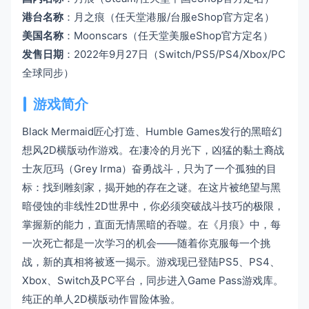
港台名称
：月之痕（任天堂港服/台服eShop官方定名）
美国名称
：Moonscars（任天堂美服eShop官方定名）
发售日期
：2022年9月27日（Switch/PS5/PS4/Xbox/PC
全球同步）
游戏简介
Black Mermaid匠心打造、Humble Games发行的黑暗幻
想风2D横版动作游戏。在凄冷的月光下，凶猛的黏土裔战
士灰厄玛（Grey Irma）奋勇战斗，只为了一个孤独的目
标：找到雕刻家，揭开她的存在之谜。在这片被绝望与黑
暗侵蚀的非线性2D世界中，你必须突破战斗技巧的极限，
掌握新的能力，直面无情黑暗的吞噬。在《月痕》中，每
一次死亡都是一次学习的机会——随着你克服每一个挑
战，新的真相将被逐一揭示。游戏现已登陆PS5、PS4、
Xbox、Switch及PC平台，同步进入Game Pass游戏库。
纯正的单人2D横版动作冒险体验。