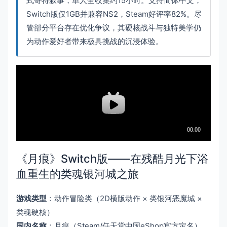
式哥特叙事，单人全收集约15小时。支持简体中文，
Switch版仅1GB并兼容NS2，Steam好评率82%。尽
管部分平台存在优化争议，其硬核战斗与独特美学仍
为动作爱好者带来极具挑战的沉浸体验。
《月痕》Switch版——在残酷月光下浴
血重生的类魂银河城之旅
游戏类型
：动作冒险类（2D横版动作 × 类银河恶魔城 ×
类魂硬核）
国内名称
：月痕（Steam/任天堂中国eShop官方定名）