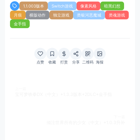
1.1.003版本
Switch游戏
像素风格
暗黑幻想
月痕
横版动作
独立游戏
类银河恶魔城
类魂游戏
金手指
点赞
收藏
打赏
分享
二维码
海报
上一篇
宝可梦铁拳DX（中文）+1.3.3版本+2DLC+金手指
下一篇
倾注世界所有的少女（中文）+1.0.3升补