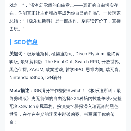
戏之一”，“没有幻觉般的自由意志——真正的自由切实存
在，你能真正让主角和故事成为你自己的作品”。一位玩家
总结：“《极乐迪斯科》是一部杰作。别再读评价了，直接
去玩。”
SEO信息
关键词
：极乐迪斯科, 極樂迪斯可, Disco Elysium, 最终剪
辑版, 最终剪辑版, The Final Cut, Switch RPG, 开放世界,
黑色侦探, ZA/UM, 破案游戏, 哲学RPG, 思维内阁, 瑞瓦肖,
Nintendo eShop, IGN满分
Meta描述
：IGN满分神作登陆Switch！《极乐迪斯科：最
终剪辑版》史无前例的自由选择×24种脑内技能争吵×完整
配音×Switch专属重构。扮演失忆警探潜入瑞瓦肖的黑色
世界，在存在主义的迷雾中勘破凶案、书写属于你的传
奇！