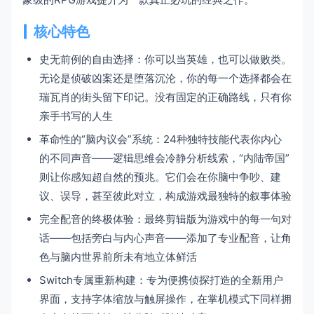
核心特色
史无前例的自由选择：你可以当英雄，也可以做败类。
无论是侦破凶案还是堕落沉沦，你的每一个选择都会在
瑞瓦肖的街头留下印记。没有固定的正确路线，只有你
亲手书写的人生
革命性的“脑内议会”系统：24种独特技能代表你内心
的不同声音——逻辑思维会冷静分析线索，“内陆帝国”
则让你感知超自然的预兆。它们会在你脑中争吵、建
议、误导，甚至彼此对立，构成游戏最独特的叙事体验
完全配音的终极体验：最终剪辑版为游戏中的每一句对
话——包括旁白与内心声音——添加了专业配音，让角
色与脑内世界前所未有地立体鲜活
Switch专属重新构建：专为便携侦探打造的全新用户
界面，支持字体缩放与触屏操作，在掌机模式下同样拥