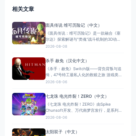
相关文章
面具传说 维可历险记（中文）
《面具传说：维可历险记》是一款融合《塞
尔达》探索解谜与"类魂"战斗机制的3D动作
冒险游戏。玩家扮演冒险家维可，在奇幻世
2026-08-08
界中收集七副始源面具，每副赋予独特能
力。游戏支持全区中文，约8至12小时单人流
杀手 赦免（汉化中文）
程，Switch版售价$21.99。Steam玩家评
《杀手：赦免》Switch版——背负背叛与追
测"多半好评"，好评率85%，以创意谜题与扎
缉，47号特工最私人化的救赎之旅 游戏类
实的打击
型：动作冒险类（第三人称潜行暗杀 × 动作
2026-08-06
射击 × 单人） 国内名称：杀手：赦免 / 杀
手5：赦免（官方简体中文定名） 港台名
七龙珠 电光炸裂！ZERO（中文）
称：杀手：赦免（官方繁体中文定名） 美国
《七龙珠 电光炸裂！ZERO》由Spike
名称：Hitman: Absoluti
Chunsoft开发、万代南梦宫发行，是系列暌
违17年的正统续作。Switch及Switch 2双平
2026-08-06
台同步发售，收录180+角色，涵盖《龙珠
Z》《龙珠超》等经典篇章。游戏以高度还原
太阳双子（中文）
的高速3D格斗为核心，支持体感操控与全区