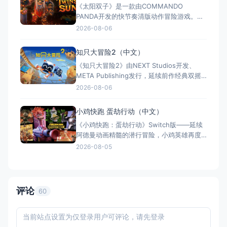
《太阳双子》是一款由COMMANDO
中文，融合故事、竞技与创作多种模式。
PANDA开发的快节奏清版动作冒险游戏。双
胞胎兄弟为拯救被掳走的妹妹，踏上横跨荒
2026-08-06
野、密林、诅咒矿坑与古老神殿的征途。游
戏支持本地双人同屏合作，是沙发联机的绝
知只大冒险2（中文）
佳选择；25个手工关卡、史诗头目战与即时
《知只大冒险2》由NEXT Studios开发、
强化系统带来丰富体验。全区中文支持，容
META Publishing发行，延续前作经典双摇
量仅1GB，Switch/S
杆控制双腿的玩法，首次支持最多4人联机合
2026-08-06
作与2v2对抗。新增滑翔翼、抓钩及"合体"谜
题机制，加入关卡编辑器和自定义装扮，支
小鸡快跑 蛋劫行动（中文）
持跨平台联机与全区中文，2025年11月5日
《小鸡快跑：蛋劫行动》Switch版——延续
全平台发售，Switch港服约73
阿德曼动画精髓的潜行冒险，小鸡英雄再度
集结 游戏类型：动作冒险类（潜行 × 动作平
2026-08-05
台 × 合作解谜） 国内名称：小鸡快跑：蛋
劫行动 / 落跑鸡：蛋劫行动（官方简体中文
定名） 港台名称：落跑雞：蛋劫行動（官方
繁体中文定名） 美国名称：Chicke
评论
60