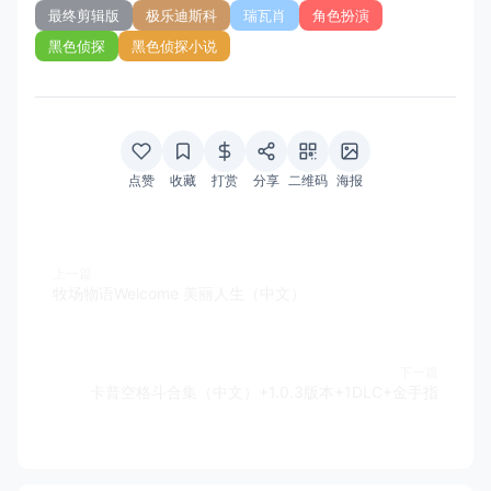
最终剪辑版
极乐迪斯科
瑞瓦肖
角色扮演
黑色侦探
黑色侦探小说
点赞
收藏
打赏
分享
二维码
海报
上一篇
牧场物语Welcome 美丽人生（中文）
下一篇
卡普空格斗合集（中文）+1.0.3版本+1DLC+金手指