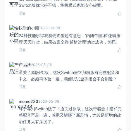
Switch版优化得不错，掌机模式也能安心破案。
回复
快乐的小熊
2026-05-08
24种技能吵得我脑壳疼但超有意思，‘内陆帝国’和‘逻辑推
理’天天打架，结果破案全靠‘通情达理’劝架成功，笑死。
回复
产品汪
2026-05-08
通关了原版PC版，这次Switch最终剪辑版有完整配音和
中文，必须再体验一遍，顺便试试金手指会不会剧透？
回复
momo233
2026-05-08
终于等到Switch版了！通关过原版，这次带着金手指和完
整配音再刷一遍，感觉又解锁了新剧情，尤其是新增的政
治任务太有深度了。
回复