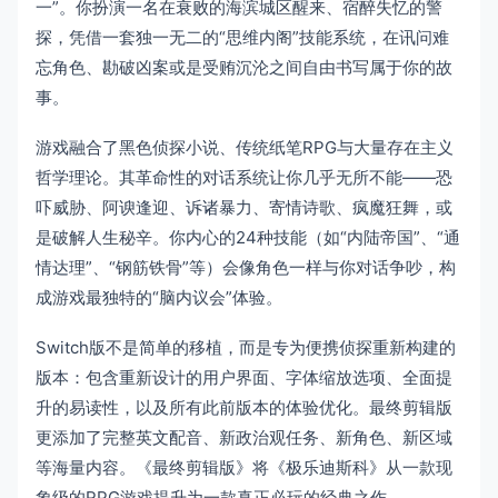
一”。你扮演一名在衰败的海滨城区醒来、宿醉失忆的警
探，凭借一套独一无二的“思维内阁”技能系统，在讯问难
忘角色、勘破凶案或是受贿沉沦之间自由书写属于你的故
事。
游戏融合了黑色侦探小说、传统纸笔RPG与大量存在主义
哲学理论。其革命性的对话系统让你几乎无所不能——恐
吓威胁、阿谀逢迎、诉诸暴力、寄情诗歌、疯魔狂舞，或
是破解人生秘辛。你内心的24种技能（如“内陆帝国”、“通
情达理”、“钢筋铁骨”等）会像角色一样与你对话争吵，构
成游戏最独特的“脑内议会”体验。
Switch版不是简单的移植，而是专为便携侦探重新构建的
版本：包含重新设计的用户界面、字体缩放选项、全面提
升的易读性，以及所有此前版本的体验优化。最终剪辑版
更添加了完整英文配音、新政治观任务、新角色、新区域
等海量内容。《最终剪辑版》将《极乐迪斯科》从一款现
象级的RPG游戏提升为一款真正必玩的经典之作。