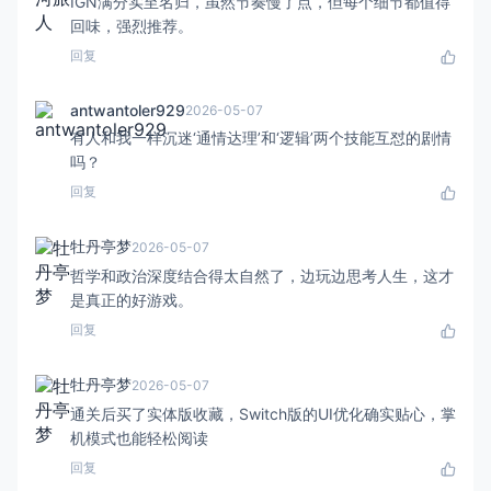
IGN满分实至名归，虽然节奏慢了点，但每个细节都值得
回味，强烈推荐。
回复
antwantoler929
2026-05-07
有人和我一样沉迷‘通情达理’和‘逻辑’两个技能互怼的剧情
吗？
回复
牡丹亭梦
2026-05-07
哲学和政治深度结合得太自然了，边玩边思考人生，这才
是真正的好游戏。
回复
牡丹亭梦
2026-05-07
通关后买了实体版收藏，Switch版的UI优化确实贴心，掌
机模式也能轻松阅读
回复