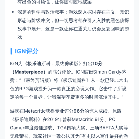
有出色的可读性，让你随时随地破案
深邃的哲学与政治叙事：游戏深入探讨存在主义、意识
形态与阶级冲突，但一切思考都在引人入胜的黑色侦探
故事中展开。这是一款让你在通关后仍会反复回味的游
戏
IGN评分
IGN为《极乐迪斯科：最终剪辑版》打出
10分
（Masterpiece）
的满分评价。IGN编辑Simon Cardy盛
赞：“《最终剪辑版》将《极乐迪斯科》从一款已经非常出
色的RPG游戏提升为一款真正的必玩大作。它击中了所设
定的每一个目标，让我渴望花费更多的时间沉浸其中。”
游戏在Metacritic获得专业评分
96分
的惊人成绩。原版
《极乐迪斯科》在2019年曾获Metacritic 91分、PC
Gamer年度最佳游戏、TGA四项大奖、三项BAFTA大奖等
无数荣誉。玩家社区一致公认其为“有史以来写作最好的游