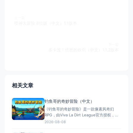
上一篇
喷神大冒险 8位版（中文）1.1版本
下一篇
多卡波！愤怒的铁剑（中文）1.1.2版本
相关文章
钓鱼哥的奇妙冒险（中文）
《钓鱼哥的奇妙冒险》是一款像素风奇幻
RPG，由Viva La Dirt League官方授权，将
钓鱼与战斗深度结合。玩家扮演只会钓鱼的
2026-08-08
渔夫贝林，用鱼竿拯救世界。特色包括独特
的钓鱼战斗系统、像素世界探索、装备升