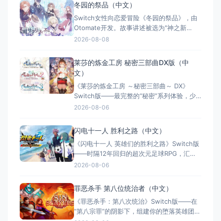
冬园的祭品（中文）
级、幽默叙事及钓鱼图鉴收集。全区中文支
Switch女性向恋爱冒险《冬园的祭品》，由
持，Switch版同步发售。
Otomate开发。故事讲述被选为"神之新
娘"的少女莱蒂西亚，在冰雪封冻的奇幻世界
2026-08-08
中对抗命运，与挚爱携手抗争。西方奇幻凄
美恋歌，多位可攻略角色，多结局全语音体
莱莎的炼金工房 秘密三部曲DX版（中
验，精美手绘画风与豪华声优阵容，30小时
文）
沉浸式剧情。繁体中文版登陆Switch。
《莱莎的炼金工房 ～秘密三部曲～ DX》
Switch版——最完整的“秘密”系列体验，少
女与炼金术的夏日成长物语 游戏类型：角色
2026-08-06
扮演类（JRPG × 炼金术 × 回合制战斗 × 单
人） 国内名称：莱莎的炼金工房 ～秘密三
闪电十一人 胜利之路（中文）
部曲～ DX（官方简体中文定名） 港台名
《闪电十一人 英雄们的胜利之路》Switch版
称：萊莎的鍊金工房 ～秘密三部曲
——时隔12年回归的超次元足球RPG，汇聚
历代5000+角色的热血盛宴 游戏类型：角色
2026-08-06
扮演类（足球RPG × 收集养成 × 线上对战 ×
单人/多人） 国内名称：闪电十一人 英雄们
罪恶杀手 第八位统治者（中文）
的胜利之路（官方简体中文定名） 港台名
《罪恶杀手：第八次统治》Switch版——在
称：閃電十一人 英雄們的勝
“第八宗罪”的阴影下，组建你的堕落英雄团，