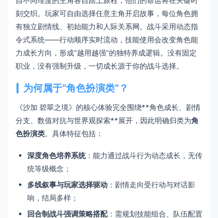
自不同维度的主角各自踏上旅程，他们的命运将在关键时
刻交织。玩家可自由选择任意主角开启故事，每位角色拥
有独立剧情线、初始能力和人际关系网。战斗采用动态指
令式系统——行动顺序实时流动，技能使用会改变角色能
力成长方向，形成“越用越强”的独特养成逻辑。没有固定
职业，没有强制升级，一切成长源于你的战斗选择。
为何属于“角色扮演类”？
《沙加 碧翠之境》的核心体验完全围绕**角色成长、剧情
分支、数值对抗与世界观探索**展开，因此明确归类为
角
色扮演类
。具体特征包括：
深度角色培养系统
：能力通过战斗行为动态成长，无传
统等级概念；
多线叙事与玩家选择驱动
：剧情走向受行动与对话影
响，结局多样；
回合制战斗强调策略搭配
：需规划技能组合、队伍配置