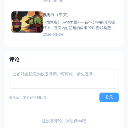
在罪恶与救赎间抉择 游戏类型：角色扮演类
2026-08-06
（回合制RPG × Roguelite × 黑暗奇幻 × 策
略养成） 国内名称：罪恶杀手：第八次统治
懊悔谷（中文）
/ 罪恶杀手：第八位统治者（官方简体中文定
《懊悔谷》Switch版——在47分钟的时间循
名） 港台名称：罪孽
环中，直面内心阴暗的叙事RPG 游戏类型：
角色扮演类（叙事RPG × 等距视角 × 心理惊
2026-08-06
悚 × 单人） 国内名称：懊悔谷（官方简体
中文定名） 港台名称：懊悔谷（官方繁体中
文定名） 美国名称：Rue Valley（北美/欧服
eShop官方英文
评论
登录
登录后可发表评论和回复
还没有评论，来说两句吧