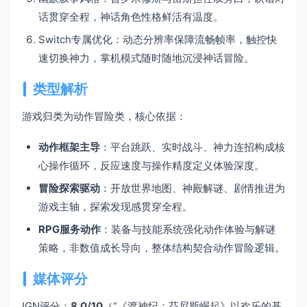
话贯穿全程，神话角色性格鲜活有温度。
Switch专属优化：动态分辨率保障流畅帧率，触控快
速切换神力，掌机模式随时随地沉浸神话冒险。
类型解析
游戏归类为动作冒险类，核心依据：
动作框架主导
：平台跳跃、实时战斗、神力连招构成核
心操作循环，反应速度与操作精度定义体验深度。
冒险探索驱动
：开放世界地图、神殿解谜、剧情推进为
游戏主轴，探索发现感贯穿全程。
RPG服务动作
：装备与技能系统强化动作体验与解谜
策略，非数值成长导向，整体结构契合动作冒险逻辑。
媒体评分
IGN评分：
8.0/10
（“《渡神纪：芬尼斯崛起》以欢乐的基