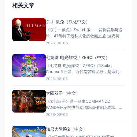
相关文章
杀手 赦免（汉化中文）
《杀手：赦免》Switch版——背负背叛与追
缉，47号特工最私人化的救赎之旅 游戏类
型：动作冒险类（第三人称潜行暗杀 × 动作
2026-08-06
射击 × 单人） 国内名称：杀手：赦免 / 杀
手5：赦免（官方简体中文定名） 港台名
七龙珠 电光炸裂！ZERO（中文）
称：杀手：赦免（官方繁体中文定名） 美国
《七龙珠 电光炸裂！ZERO》由Spike
名称：Hitman: Absoluti
Chunsoft开发、万代南梦宫发行，是系列暌
违17年的正统续作。Switch及Switch 2双平
2026-08-06
台同步发售，收录180+角色，涵盖《龙珠
Z》《龙珠超》等经典篇章。游戏以高度还原
太阳双子（中文）
的高速3D格斗为核心，支持体感操控与全区
《太阳双子》是一款由COMMANDO
中文，融合故事、竞技与创作多种模式。
PANDA开发的快节奏清版动作冒险游戏。双
胞胎兄弟为拯救被掳走的妹妹，踏上横跨荒
2026-08-06
野、密林、诅咒矿坑与古老神殿的征途。游
戏支持本地双人同屏合作，是沙发联机的绝
知只大冒险2（中文）
佳选择；25个手工关卡、史诗头目战与即时