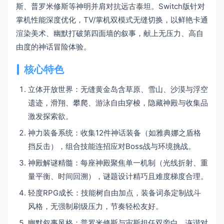
斯、普罗米修斯等神明并肩对抗远古泰坦。Switch版针对
掌机性能深度优化，TV/掌机双模式无缝切换，以鲜艳卡通
渲染美术、幽默打破第四面墙的叙事，献上无压力、高自
由度的神话冒险体验。
核心特色
立体开放世界：无缝黄金岛含草原、雪山、沙漠与浮空
遗迹，滑翔、攀爬、游泳自由穿梭，隐藏神殿与收集品
激发探索欲。
神力装备系统：收集12件神话装备（如雅典娜之盾格
挡反击），组合技能连招应对Boss战与环境挑战。
神殿解谜精髓：每座神殿聚焦单一机制（光线折射、重
量平衡、时间回溯），谜题设计精巧且难度梯度合理。
轻度RPG成长：技能树自由加点，装备词条定制战斗
风格，无强制刷级压力，节奏轻松友好。
幽默叙事风格：普罗米修斯与宙斯担任双旁白，诙谐对