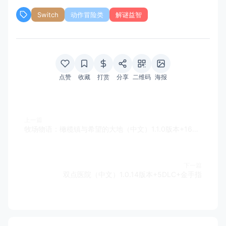
Switch
动作冒险类
解谜益智
点赞
收藏
打赏
分享
二维码
海报
上一篇
牧场物语：橄榄镇与希望的大地（中文）1.1.0版本+16DLC+金手指
下一篇
双点医院（中文）1.0.14版本+5DLC+金手指