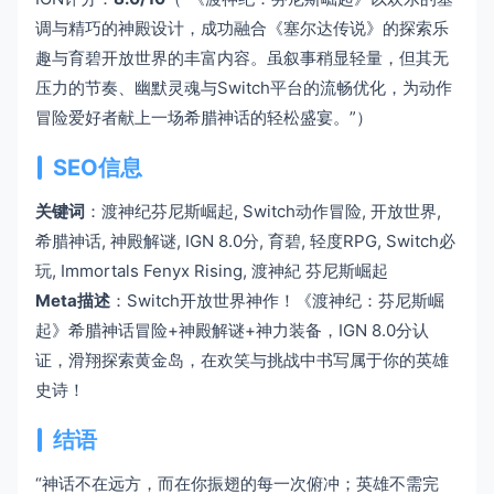
调与精巧的神殿设计，成功融合《塞尔达传说》的探索乐
趣与育碧开放世界的丰富内容。虽叙事稍显轻量，但其无
压力的节奏、幽默灵魂与Switch平台的流畅优化，为动作
冒险爱好者献上一场希腊神话的轻松盛宴。”）
SEO信息
关键词
：渡神纪芬尼斯崛起, Switch动作冒险, 开放世界,
希腊神话, 神殿解谜, IGN 8.0分, 育碧, 轻度RPG, Switch必
玩, Immortals Fenyx Rising, 渡神紀 芬尼斯崛起
Meta描述
：Switch开放世界神作！《渡神纪：芬尼斯崛
起》希腊神话冒险+神殿解谜+神力装备，IGN 8.0分认
证，滑翔探索黄金岛，在欢笑与挑战中书写属于你的英雄
史诗！
结语
“神话不在远方，而在你振翅的每一次俯冲；英雄不需完