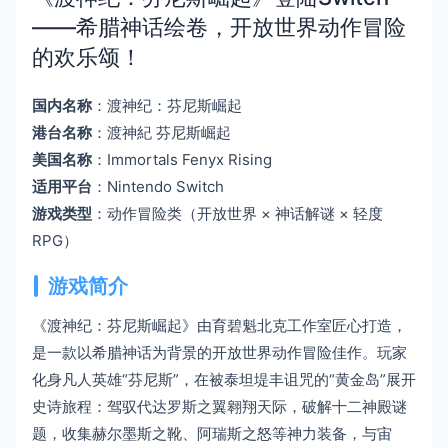
——希腊神话绘卷，开放世界动作冒险
的欢乐颂！
国内名称
：渡神纪：芬尼斯崛起
港台名称
：渡神紀 芬尼斯崛起
美国名称
：Immortals Fenyx Rising
适用平台
：Nintendo Switch
游戏类型
：动作冒险类（开放世界 × 神话解谜 × 轻度
RPG）
游戏简介
《渡神纪：芬尼斯崛起》由育碧魁北克工作室匠心打造，
是一款以希腊神话为背景的开放世界动作冒险佳作。玩家
化身凡人英雄“芬尼斯”，在被泰坦堤丰诅咒的“黄金岛”展开
史诗旅程：驾驭代达罗斯之翼翱翔天际，破解十二神殿谜
题，收集赫尔墨斯之靴、阿瑞斯之怒等神力装备，与宙