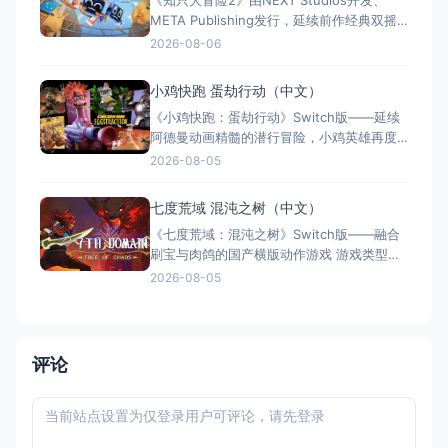
《知只大冒险2》由NEXT Studios开发、
强化系统带来丰富体验。全区中文支持，容
META Publishing发行，延续前作经典双摇
量仅1GB，Switch/S
杆控制双腿的玩法，首次支持最多4人联机合
2026-08-06
作与2v2对抗。新增滑翔翼、抓钩及"合体"谜
题机制，加入关卡编辑器和自定义装扮，支
小鸡快跑 蛋劫行动（中文）
持跨平台联机与全区中文，2025年11月5日
《小鸡快跑：蛋劫行动》Switch版——延续
全平台发售，Switch港服约73
阿德曼动画精髓的潜行冒险，小鸡英雄再度
集结 游戏类型：动作冒险类（潜行 × 动作平
2026-08-05
台 × 合作解谜） 国内名称：小鸡快跑：蛋
劫行动 / 落跑鸡：蛋劫行动（官方简体中文
七度荒域 混沌之树（中文）
定名） 港台名称：落跑雞：蛋劫行動（官方
《七度荒域：混沌之树》Switch版——融合
繁体中文定名） 美国名称：Chicke
刷宝与肉鸽的国产横版动作游戏 游戏类型：
动作冒险类（2D横版动作 × Roguelike × 类
2026-08-05
银河恶魔城 × 刷宝） 国内名称：七度荒
域：混沌之树（官方简体中文定名） 港台名
称：七度荒域：混沌之樹（任天堂港服/台服
eShop官方繁体中文定名）
评论