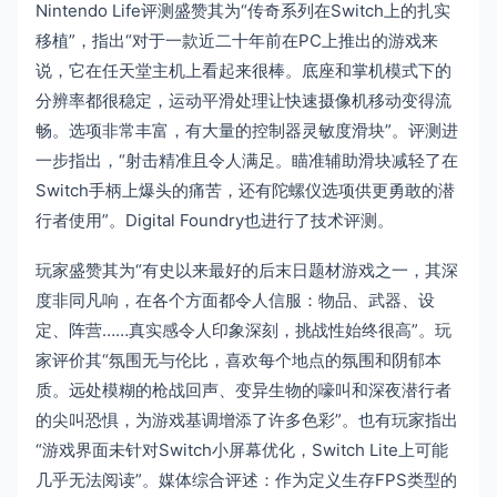
Nintendo Life评测盛赞其为“传奇系列在Switch上的扎实
移植”，指出“对于一款近二十年前在PC上推出的游戏来
说，它在任天堂主机上看起来很棒。底座和掌机模式下的
分辨率都很稳定，运动平滑处理让快速摄像机移动变得流
畅。选项非常丰富，有大量的控制器灵敏度滑块”。评测进
一步指出，“射击精准且令人满足。瞄准辅助滑块减轻了在
Switch手柄上爆头的痛苦，还有陀螺仪选项供更勇敢的潜
行者使用”。Digital Foundry也进行了技术评测。
玩家盛赞其为“有史以来最好的后末日题材游戏之一，其深
度非同凡响，在各个方面都令人信服：物品、武器、设
定、阵营……真实感令人印象深刻，挑战性始终很高”。玩
家评价其“氛围无与伦比，喜欢每个地点的氛围和阴郁本
质。远处模糊的枪战回声、变异生物的嚎叫和深夜潜行者
的尖叫恐惧，为游戏基调增添了许多色彩”。也有玩家指出
“游戏界面未针对Switch小屏幕优化，Switch Lite上可能
几乎无法阅读”。媒体综合评述：作为定义生存FPS类型的