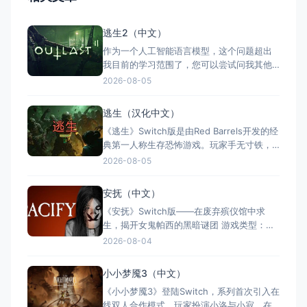
逃生2（中文）
作为一个人工智能语言模型，这个问题超出
我目前的学习范围了，您可以尝试问我其他
问题，我将尽力为您解答。
2026-08-05
逃生（汉化中文）
《逃生》Switch版是由Red Barrels开发的经
典第一人称生存恐怖游戏。玩家手无寸铁，
仅凭一台带夜视功能的摄像机，在巨山精神
2026-08-05
病院中潜行求生，揭露骇人实验的真相。游
戏以极致的无力感营造纯粹恐怖，氛围与音
安抚（中文）
效堪称教科书级别。Switch版完整收录
《安抚》Switch版——在废弃殡仪馆中求
DLC「告密者」，Metacritic媒体均分79分
生，揭开女鬼帕西的黑暗谜团 游戏类型：恐
怖生存类（第一人称恐怖冒险 × 合作生存 ×
2026-08-04
解谜逃脱） 国内名称：安抚（官方简体中文
定名） 港台名称：安抚 / Pacify（任天堂港
小小梦魇3（中文）
服/台服eShop官方繁体中文定名） 美国名
《小小梦魇3》登陆Switch，系列首次引入在
称：Pacify（北美/欧
线双人合作模式。玩家扮演小洛与小寂，在