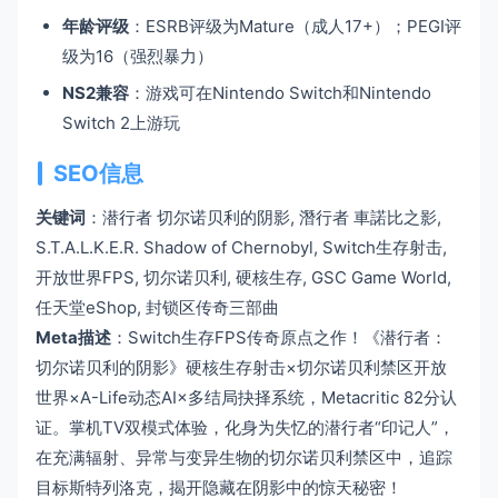
年龄评级
：ESRB评级为Mature（成人17+）；PEGI评
级为16（强烈暴力）
NS2兼容
：游戏可在Nintendo Switch和Nintendo
Switch 2上游玩
SEO信息
关键词
：潜行者 切尔诺贝利的阴影, 潛行者 車諾比之影,
S.T.A.L.K.E.R. Shadow of Chernobyl, Switch生存射击,
开放世界FPS, 切尔诺贝利, 硬核生存, GSC Game World,
任天堂eShop, 封锁区传奇三部曲
Meta描述
：Switch生存FPS传奇原点之作！《潜行者：
切尔诺贝利的阴影》硬核生存射击×切尔诺贝利禁区开放
世界×A-Life动态AI×多结局抉择系统，Metacritic 82分认
证。掌机TV双模式体验，化身为失忆的潜行者“印记人”，
在充满辐射、异常与变异生物的切尔诺贝利禁区中，追踪
目标斯特列洛克，揭开隐藏在阴影中的惊天秘密！