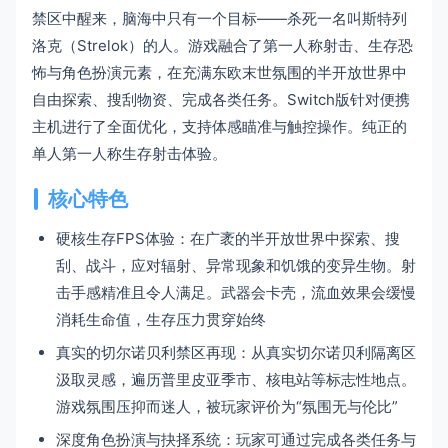
禁区中醒来，脑海中只有一个目标——杀死一名叫斯特列
洛克（Strelok）的人。游戏融合了第一人称射击、生存恐
怖与角色扮演元素，在充满东欧末世氛围的半开放世界中
自由探索、搜刮物资、完成各类任务。Switch版针对便携
主机进行了全面优化，支持体感瞄准与触控操作。纯正的
单人第一人称生存射击体验。
核心特色
硬核生存FPS体验：在广袤的半开放世界中探索、搜
刮、战斗，应对辐射、异常现象和饥饿的变异生物。射
击手感精准且令人满足。武器会卡壳，流血效果会缓慢
消耗生命值，生存压力贯穿始终
真实的切尔诺贝利禁区再现：从真实切尔诺贝利隔离区
汲取灵感，遍历普里皮亚季市、核电站等标志性地点。
游戏氛围压抑而迷人，被玩家评价为“氛围无与伦比”
深度角色扮演与抉择系统：玩家可通过完成各类任务与