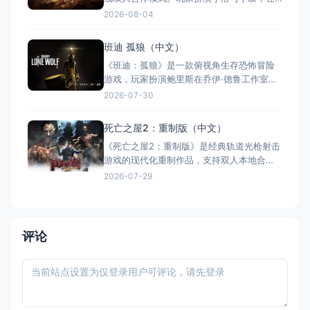
诡谲的"螺旋世界"中穿越死亡之城、糖果工厂
2026-08-04
等关卡，躲避致命威胁。游戏延续系列标志
性的压抑恐怖美学与精巧谜题设计，Switch
班迪 孤狼（中文）
版支持全区中文，主线约6小时。Metacritic
《班迪：孤狼》是一款俯视角生存恐怖冒险
综合评分69分，媒体评价认为其忠实延续了
游戏，玩家扮演鲍里斯在乔伊·德鲁工作室的
系
橡胶软管风格走廊中求生。游戏采用程序生
2026-07-30
成技术，每次进入都会改变走廊布局与敌人
出现位置，增加新鲜感与挑战性。核心玩法
死亡之屋2：重制版（中文）
包括搜寻物资、制作武器、设置陷阱以及躲
《死亡之屋2：重制版》是经典轨道光枪射击
避墨水恶魔的追捕。游戏支持全区中文，适
游戏的现代化重制作品，支持双人本地合
合喜爱潜行与策略的玩家。虽然评价
作。游戏画面全面升级，保留经典原声与标
2026-07-29
志性配音，新增Boss模式等多种玩法，并适
配Switch体感操控。然而，重制版口碑两极
分化：Metacritic均分68，Steam好评率约
40%，玩家普遍反馈操控不顺畅、存在Bug
评论
与优