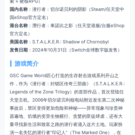
索 × 硬核RPG）
国内名称
：潜行者：切尔诺贝利的阴影（Steam/任天堂中
国eShop官方定名）
港台名称
：潛行者：車諾比之影（任天堂港服/台服eShop
官方定名）
美国名称
：S.T.A.L.K.E.R.: Shadow of Chornobyl
发售日期
：2024年10月31日（Switch全球数字版发售）
游戏简介
GSC Game World匠心打造的生存射击游戏系列开山之
作，作为《潜行者：封锁区传奇三部曲》（S.T.A.L.K.E.R.:
Legends of the Zone Trilogy）的首部作品，首次登陆任
天堂主机。2006年切尔诺贝利核电站附近发生第二次神秘
事故后，禁区变得更加危险和神秘——异常现象与珍贵神
器遍地、饥饿的变异生物横行、贪婪的匪徒肆虐，还有大
量寻找新生活和致富之路的潜行者涌入这片土地。玩家扮
演一名失忆的潜行者“印记人”（The Marked One），在