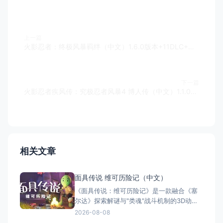
上一篇
火影忍者：终极风暴羁绊（中文）1.6.0版本+11DLC+金手指
下一篇
火影忍者疾风传：究极忍者风暴4 博人传（中文）1.1.0版本+金手指
相关文章
面具传说 维可历险记（中文）
《面具传说：维可历险记》是一款融合《塞
尔达》探索解谜与"类魂"战斗机制的3D动作
冒险游戏。玩家扮演冒险家维可，在奇幻世
2026-08-08
界中收集七副始源面具，每副赋予独特能