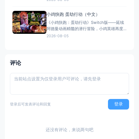
作与2v2对抗。新增滑翔翼、抓钩及"合体"谜
题机制，加入关卡编辑器和自定义装扮，支
小鸡快跑 蛋劫行动（中文）
持跨平台联机与全区中文，2025年11月5日
《小鸡快跑：蛋劫行动》Switch版——延续
全平台发售，Switch港服约73
阿德曼动画精髓的潜行冒险，小鸡英雄再度
集结 游戏类型：动作冒险类（潜行 × 动作平
2026-08-05
台 × 合作解谜） 国内名称：小鸡快跑：蛋
劫行动 / 落跑鸡：蛋劫行动（官方简体中文
定名） 港台名称：落跑雞：蛋劫行動（官方
繁体中文定名） 美国名称：Chicke
评论
登录
登录后可发表评论和回复
还没有评论，来说两句吧