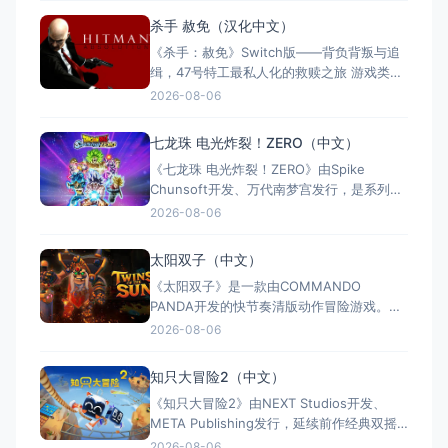
力。游戏支持全区中文，约8至12小时单人流
杀手 赦免（汉化中文）
程，Switch版售价$21.99。Steam玩家评
《杀手：赦免》Switch版——背负背叛与追
测"多半好评"，好评率85%，以创意谜题与扎
缉，47号特工最私人化的救赎之旅 游戏类
实的打击
型：动作冒险类（第三人称潜行暗杀 × 动作
2026-08-06
射击 × 单人） 国内名称：杀手：赦免 / 杀
手5：赦免（官方简体中文定名） 港台名
七龙珠 电光炸裂！ZERO（中文）
称：杀手：赦免（官方繁体中文定名） 美国
《七龙珠 电光炸裂！ZERO》由Spike
名称：Hitman: Absoluti
Chunsoft开发、万代南梦宫发行，是系列暌
违17年的正统续作。Switch及Switch 2双平
2026-08-06
台同步发售，收录180+角色，涵盖《龙珠
Z》《龙珠超》等经典篇章。游戏以高度还原
太阳双子（中文）
的高速3D格斗为核心，支持体感操控与全区
《太阳双子》是一款由COMMANDO
中文，融合故事、竞技与创作多种模式。
PANDA开发的快节奏清版动作冒险游戏。双
胞胎兄弟为拯救被掳走的妹妹，踏上横跨荒
2026-08-06
野、密林、诅咒矿坑与古老神殿的征途。游
戏支持本地双人同屏合作，是沙发联机的绝
知只大冒险2（中文）
佳选择；25个手工关卡、史诗头目战与即时
《知只大冒险2》由NEXT Studios开发、
强化系统带来丰富体验。全区中文支持，容
META Publishing发行，延续前作经典双摇
量仅1GB，Switch/S
杆控制双腿的玩法，首次支持最多4人联机合
2026-08-06