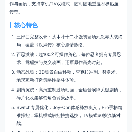
作与画质，支持掌机/TV双模式，随时随地重温忍界热血
传奇。
核心特色
三部曲完整收录：从木叶十二小强初登场到忍界大战终
局，覆盖《疾风传》核心剧情脉络。
百忍激战：超100名可操作角色，每位忍者拥有专属忍
术、觉醒技与奥义动画，还原原作高光时刻。
动态战场：3D场景自由移动，查克拉冲刺、替身术、
地形互动打造策略性格斗体验。
剧情沉浸：高清重制过场动画，全语音演绎关键剧情，
碎片化收集解锁角色背景故事。
Switch专属优化：Joy-Con体感释放奥义，Pro手柄精
准操控，掌机模式触控快捷选技，TV模式60帧流畅对
战。