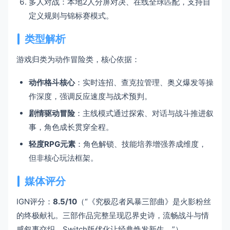
多人对战：本地2人分屏对决、在线全球匹配，支持自
定义规则与锦标赛模式。
类型解析
游戏归类为动作冒险类，核心依据：
动作格斗核心
：实时连招、查克拉管理、奥义爆发等操
作深度，强调反应速度与战术预判。
剧情驱动冒险
：主线模式通过探索、对话与战斗推进叙
事，角色成长贯穿全程。
轻度RPG元素
：角色解锁、技能培养增强养成维度，
但非核心玩法框架。
媒体评分
IGN评分：
8.5/10
（“《究极忍者风暴三部曲》是火影粉丝
的终极献礼。三部作品完整呈现忍界史诗，流畅战斗与情
感叙事交织，Switch版优化让经典焕发新生。”）