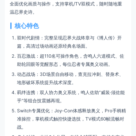
全面优化画质与操作，支持掌机/TV双模式，随时随地重
温忍界史诗。
核心特色
双时代剧情：完整呈现忍界大战终章与《博人传》开
篇，高清过场动画还原经典名场面。
百忍激战：超110名可操作角色，含鸣人六道模式、佐
助轮回眼等觉醒形态，每位忍者专属奥义动画。
动态战场：3D场景自由移动，查克拉冲刺、替身术、
地形破坏系统提升战术深度。
羁绊连携：双人协力奥义系统，鸣人佐助“威装·须佐能
乎”等组合技震撼再现。
Switch专属优化：Joy-Con体感释放奥义，Pro手柄精
准操控，掌机模式触控快捷选技，TV模式60帧流畅对
战。