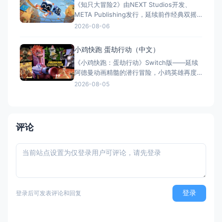
《知只大冒险2》由NEXT Studios开发、
强化系统带来丰富体验。全区中文支持，容
META Publishing发行，延续前作经典双摇
量仅1GB，Switch/S
杆控制双腿的玩法，首次支持最多4人联机合
2026-08-06
作与2v2对抗。新增滑翔翼、抓钩及"合体"谜
题机制，加入关卡编辑器和自定义装扮，支
小鸡快跑 蛋劫行动（中文）
持跨平台联机与全区中文，2025年11月5日
《小鸡快跑：蛋劫行动》Switch版——延续
全平台发售，Switch港服约73
阿德曼动画精髓的潜行冒险，小鸡英雄再度
集结 游戏类型：动作冒险类（潜行 × 动作平
2026-08-05
台 × 合作解谜） 国内名称：小鸡快跑：蛋
劫行动 / 落跑鸡：蛋劫行动（官方简体中文
定名） 港台名称：落跑雞：蛋劫行動（官方
繁体中文定名） 美国名称：Chicke
评论
登录
登录后可发表评论和回复