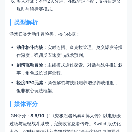
多人对战：本地2人分屏、在线全球匹配，支持自定义
规则与锦标赛模式。
类型解析
游戏归类为动作冒险类，核心依据：
动作格斗内核
：实时连招、查克拉管理、奥义爆发等操
作深度，强调反应速度与战术预判。
剧情驱动冒险
：主线模式通过探索、对话与战斗推进叙
事，角色成长贯穿全程。
轻度RPG元素
：角色解锁与技能培养增强养成维度，
但非核心玩法框架。
媒体评分
IGN评分：
8.5/10
（“《究极忍者风暴4 博人传》以电影级
过场与流畅战斗系统，完美收官忍者传奇。Switch版优化
出色，双时代剧情让新老粉丝皆能沉浸于这场热血与羁绊