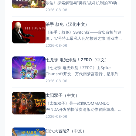
尔达》探索解谜与"类魂"战斗机制的3D动作
冒险游戏。玩家扮演冒险家维可，在奇幻世
2026-08-08
界中收集七副始源面具，每副赋予独特能
力。游戏支持全区中文，约8至12小时单人流
杀手 赦免（汉化中文）
程，Switch版售价$21.99。Steam玩家评
《杀手：赦免》Switch版——背负背叛与追
测"多半好评"，好评率85%，以创意谜题与扎
缉，47号特工最私人化的救赎之旅 游戏类
实的打击
型：动作冒险类（第三人称潜行暗杀 × 动作
2026-08-06
射击 × 单人） 国内名称：杀手：赦免 / 杀
手5：赦免（官方简体中文定名） 港台名
七龙珠 电光炸裂！ZERO（中文）
称：杀手：赦免（官方繁体中文定名） 美国
《七龙珠 电光炸裂！ZERO》由Spike
名称：Hitman: Absoluti
Chunsoft开发、万代南梦宫发行，是系列暌
违17年的正统续作。Switch及Switch 2双平
2026-08-06
台同步发售，收录180+角色，涵盖《龙珠
Z》《龙珠超》等经典篇章。游戏以高度还原
太阳双子（中文）
的高速3D格斗为核心，支持体感操控与全区
《太阳双子》是一款由COMMANDO
中文，融合故事、竞技与创作多种模式。
PANDA开发的快节奏清版动作冒险游戏。双
胞胎兄弟为拯救被掳走的妹妹，踏上横跨荒
2026-08-06
野、密林、诅咒矿坑与古老神殿的征途。游
戏支持本地双人同屏合作，是沙发联机的绝
知只大冒险2（中文）
佳选择；25个手工关卡、史诗头目战与即时