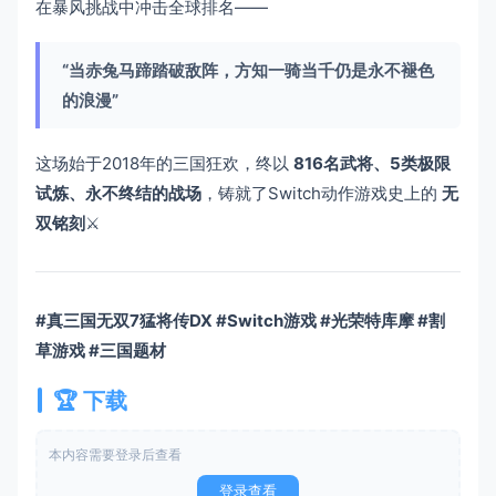
在暴风挑战中冲击全球排名——
​“当赤兔马蹄踏破敌阵，方知一骑当千仍是永不褪色
的浪漫”​
这场始于2018年的三国狂欢，终以 ​
​816名武将、5类极限
试炼、永不终结的战场​
​，铸就了Switch动作游戏史上的 ​
​无
双铭刻​
​⚔️
​#真三国无双7猛将传DX #Switch游戏 #光荣特库摩 #割
草游戏 #三国题材​
🏆 ​
​下载
本内容需要登录后查看
登录查看