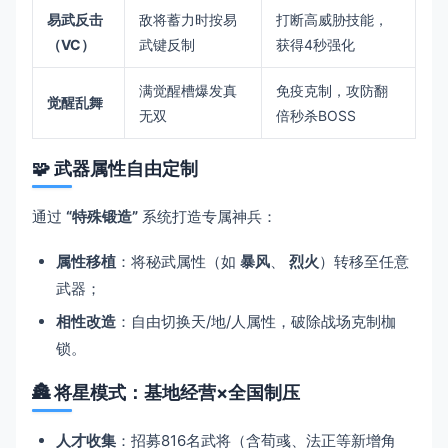
​易武反击
敌将蓄力时按易
打断高威胁技能，
（VC）​
武键反制
获得4秒强化
满觉醒槽爆发真
免疫克制，攻防翻
​觉醒乱舞​
无双
倍秒杀BOSS
🧩 ​
​武器属性自由定制​
通过 ​
​“特殊锻造”​
​ 系统打造专属神兵：
​属性移植​
​：将秘武属性（如 ​
​暴风​
​、 ​
​烈火​
​）转移至任意
武器；
​相性改造​
​：自由切换天/地/人属性，破除战场克制枷
锁。
🏯 ​
​将星模式：基地经营×全国制压​
​人才收集​
​：招募816名武将（含荀彧、法正等新增角