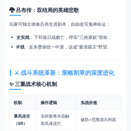
🐉 ​
​吕布传：双结局的英雄悲歌​
玩家可独立体验吕布生涯剧本，自由改写鬼神命运：
​史实线​
​：下邳落日战败亡，呼应“三姓家奴”宿命；
​IF线​
​：反杀曹操统一中原，达成“最强霸主”野望。
⚔️ ​
​战斗系统革新：策略割草的深度进化​
✨ ​
​三重战术核心机制​
​机制​
​操作逻辑​
​实战价值​
​暴风连击
击碎敌将水晶触
破防+范围清兵利器
（SR）​
发高速连打