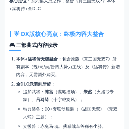
​核心定位​
​：系列集大成之作，整合《真三国无双7》本体
+猛将传+全DLC
🌟 ​
​DX版核心亮点：终极内容大整合​
🎮 ​
​三部曲式内容收录​
​本体+猛将传无缝融合​
​：包含原版《真三国无双7》所
有剧本（魏/蜀/吴/晋四大势力主线）及《猛将传》新增
内容，无需额外购买。
​全DLC武装到牙齿​
​：
追加武将：​
​陈宫​
​（谋略控场）、​
​朱然​
​（火焰弓专
家）、​
​吕玲绮​
​（十字戟旋风）；
特典装备：90+套联动服装（《战国无双》《无双
大蛇》主题）；
支援兽：赤兔马·魂、熊猫战车等稀有坐骑。