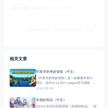
上一篇
荒野大镖客：救赎本体+1.0.4升补（中文）
下一篇
无双大蛇3本体+1.0.13升补+150DLC（中文）
相关文章
钓鱼哥的奇妙冒险（中文）
《钓鱼哥的奇妙冒险》是一款像素风奇幻
RPG，由Viva La Dirt League官方授权，将
钓鱼与战斗深度结合。玩家扮演只会钓鱼的
2026-08-08
渔夫贝林，用鱼竿拯救世界。特色包括独特
的钓鱼战斗系统、像素世界探索、装备升
冬园的祭品（中文）
级、幽默叙事及钓鱼图鉴收集。全区中文支
Switch女性向恋爱冒险《冬园的祭品》，由
持，Switch版同步发售。