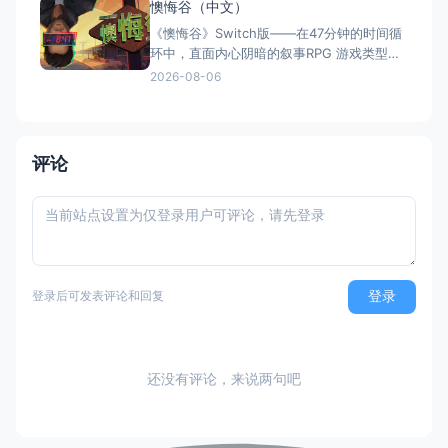
懊悔谷（中文）
/ 罪恶杀手：第八位统治者（官方简体中文定
《懊悔谷》Switch版——在47分钟的时间循
名） 港台名称：罪孽
环中，直面内心阴暗的叙事RPG 游戏类型：
角色扮演类（叙事RPG × 等距视角 × 心理惊
2026-08-06
悚 × 单人） 国内名称：懊悔谷（官方简体
中文定名） 港台名称：懊悔谷（官方繁体中
文定名） 美国名称：Rue Valley（北美/欧服
eShop官方英文
评论
登录
登录后可发表评论和回复
还没有评论，来说两句吧