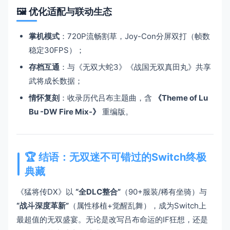
🖼️ ​
​优化适配与联动生态​
​掌机模式​
​：720P流畅割草，Joy-Con分屏双打（帧数
稳定30FPS）；
​存档互通​
​：与《无双大蛇3》《战国无双真田丸》共享
武将成长数据；
​情怀复刻​
​：收录历代吕布主题曲，含 ​
​《Theme of Lu
Bu -DW Fire Mix-》​
​ 重编版。
🏆 ​
​结语：无双迷不可错过的Switch终极
典藏​
《猛将传DX》以 ​
​“全DLC整合”​
​（90+服装/稀有坐骑）与 ​
“战斗深度革新”​
​（属性移植+觉醒乱舞），成为Switch上
最超值的无双盛宴。无论是改写吕布命运的IF狂想，还是