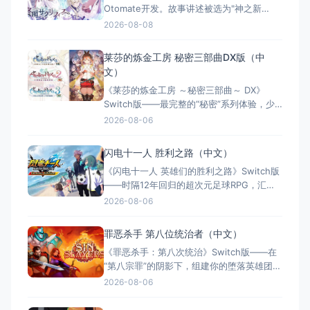
Otomate开发。故事讲述被选为"神之新
娘"的少女莱蒂西亚，在冰雪封冻的奇幻世界
2026-08-08
中对抗命运，与挚爱携手抗争。西方奇幻凄
美恋歌，多位可攻略角色，多结局全语音体
莱莎的炼金工房 秘密三部曲DX版（中
验，精美手绘画风与豪华声优阵容，30小时
文）
沉浸式剧情。繁体中文版登陆Switch。
《莱莎的炼金工房 ～秘密三部曲～ DX》
Switch版——最完整的“秘密”系列体验，少
女与炼金术的夏日成长物语 游戏类型：角色
2026-08-06
扮演类（JRPG × 炼金术 × 回合制战斗 × 单
人） 国内名称：莱莎的炼金工房 ～秘密三
闪电十一人 胜利之路（中文）
部曲～ DX（官方简体中文定名） 港台名
《闪电十一人 英雄们的胜利之路》Switch版
称：萊莎的鍊金工房 ～秘密三部曲
——时隔12年回归的超次元足球RPG，汇聚
历代5000+角色的热血盛宴 游戏类型：角色
2026-08-06
扮演类（足球RPG × 收集养成 × 线上对战 ×
单人/多人） 国内名称：闪电十一人 英雄们
罪恶杀手 第八位统治者（中文）
的胜利之路（官方简体中文定名） 港台名
《罪恶杀手：第八次统治》Switch版——在
称：閃電十一人 英雄們的勝
“第八宗罪”的阴影下，组建你的堕落英雄团，
在罪恶与救赎间抉择 游戏类型：角色扮演类
2026-08-06
（回合制RPG × Roguelite × 黑暗奇幻 × 策
略养成） 国内名称：罪恶杀手：第八次统治