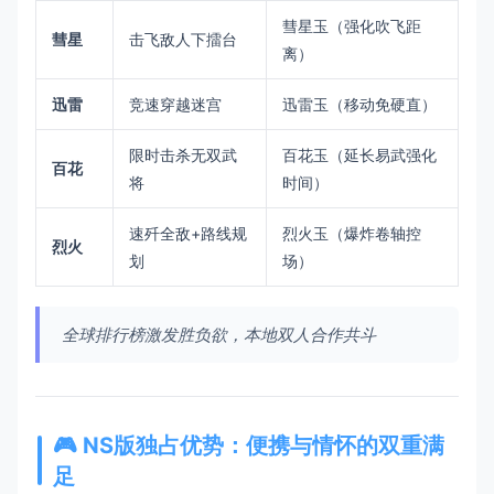
彗星玉（强化吹飞距
​彗星​
击飞敌人下擂台
离）
​迅雷​
竞速穿越迷宫
迅雷玉（移动免硬直）
限时击杀无双武
百花玉（延长易武强化
​百花​
将
时间）
速歼全敌+路线规
烈火玉（爆炸卷轴控
​烈火​
划
场）
全球排行榜激发胜负欲，本地双人合作共斗
🎮 ​
​NS版独占优势：便携与情怀的双重满
足​