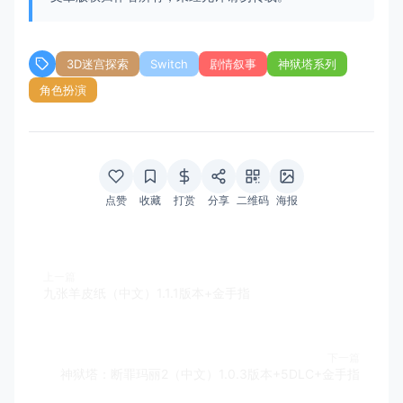
3D迷宫探索
Switch
剧情叙事
神狱塔系列
角色扮演
点赞
收藏
打赏
分享
二维码
海报
上一篇
九张羊皮纸（中文）1.1.1版本+金手指
下一篇
神狱塔：断罪玛丽2（中文）1.0.3版本+5DLC+金手指