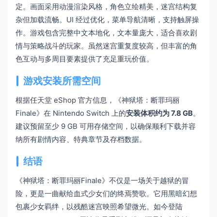
定。画面采用动漫渲染风格，角色立绘精美，迷宫结构复
杂但加载流畅。UI 经过优化，菜单导航清晰，支持触屏操
作。游戏包含完整中文本地化，文本量庞大，适合喜欢剧
情与策略战斗的玩家。虽然迷宫重复度较高，但丰富的角
色互动与多周目要素提供了充足重玩价值。
游戏安装所需空间
根据任天堂 eShop 官方信息，《神狱塔：断罪玛丽
Finale》在 Nintendo Switch 上的
安装体积约为 7.8 GB
。
建议预留至少 9 GB 可用存储空间，以确保顺利下载并容
纳所有剧情内容、特典章节及存档数据。
结语
《神狱塔：断罪玛丽Finale》不仅是一场关于越狱的冒
险，更是一曲献给血式少女们的终焉赞歌。它用黑暗幻想
包裹少女羁绊，以残酷迷宫映照希望微光。如今登陆