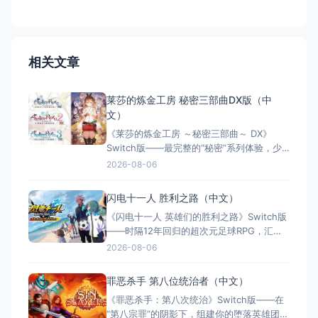
相关文章
莱莎的炼金工房 秘密三部曲DX版（中
文）
《莱莎的炼金工房 ～秘密三部曲～ DX》
Switch版——最完整的“秘密”系列体验，少
女与炼金术的夏日成长物语 游戏类型：角色
2026-08-06
扮演类（JRPG × 炼金术 × 回合制战斗 × 单
人） 国内名称：莱莎的炼金工房 ～秘密三
闪电十一人 胜利之路（中文）
部曲～ DX（官方简体中文定名） 港台名
《闪电十一人 英雄们的胜利之路》Switch版
称：萊莎的鍊金工房 ～秘密三部曲
——时隔12年回归的超次元足球RPG，汇聚
历代5000+角色的热血盛宴 游戏类型：角色
2026-08-06
扮演类（足球RPG × 收集养成 × 线上对战 ×
单人/多人） 国内名称：闪电十一人 英雄们
罪恶杀手 第八位统治者（中文）
的胜利之路（官方简体中文定名） 港台名
《罪恶杀手：第八次统治》Switch版——在
称：閃電十一人 英雄們的勝
“第八宗罪”的阴影下，组建你的堕落英雄团，