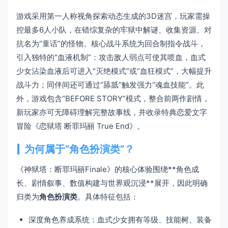
游戏采用第一人称视角探索动态生成的3D迷宫，玩家需操
控最多6人小队，在错综复杂的牢狱中解谜、收集资源、对
抗名为“童话”的怪物。核心战斗系统为回合制指令战斗，
引入独特的“血液机制”：攻击敌人弱点可使其喷血，血式
少女沾染血液后可进入“灭绝模式”或“血狂模式”，大幅提升
战斗力；同伴间还可通过“舔舐”触发强力“魂血技能”。此
外，游戏包含“BEFORE STORY”模式，整合前两作剧情，
新玩家亦可无障碍理解完整故事线，并收录特典恋爱文字
冒险《恋狱塔 断罪玛丽 True End》。
为何属于“角色扮演类”？
《神狱塔：断罪玛丽Finale》的核心体验围绕**角色成
长、剧情叙事、数值构建与世界观沉浸**展开，因此明确
归类为
角色扮演类
。具体特征包括：
深度角色养成系统：血式少女拥有等级、技能树、装备