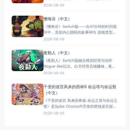
在罪恶与救赎间抉择 游戏类型：角色扮演类
2026-08-06
（回合制RPG × Roguelite × 黑暗奇幻 × 策
略养成） 国内名称：罪恶杀手：第八次统治
懊悔谷（中文）
/ 罪恶杀手：第八位统治者（官方简体中文定
《懊悔谷》Switch版——在47分钟的时间循
名） 港台名称：罪孽
环中，直面内心阴暗的叙事RPG 游戏类型：
角色扮演类（叙事RPG × 等距视角 × 心理惊
2026-08-06
悚 × 单人） 国内名称：懊悔谷（官方简体
中文定名） 港台名称：懊悔谷（官方繁体中
夜勤人（中文）
文定名） 美国名称：Rue Valley（北美/欧服
《夜勤人》Switch版融合模拟经营与动作
eShop官方英文
Rogue-like玩法。白天经营店铺赚钱，夜晚
探索地牢打怪寻宝，核心循环为“赚钱变强，
2026-08-06
变强赚更多”。Switch版包含DLC《维度之
间》及独占内容，全区中文支持且便携。游
千变的迷宫风来的西林5 命运塔与命运骰
戏凭借独特的玩法融合与出色像素美术，获
（中文）
Steam 82%特别好评，是体验双面人生的佳
《千变的迷宫 风来的希炼 命运之塔与命运之
作
骰》是Spike Chunsoft开发的硬核迷宫探险
Roguelike RPG。每次冒险地图、道具、怪
2026-08-06
物均随机生成，千变万化、绝无重复。采用
敌我同步移动的回合制策略战斗，惩罚严苛
——死亡即归零，极具挑战与成就感。收录