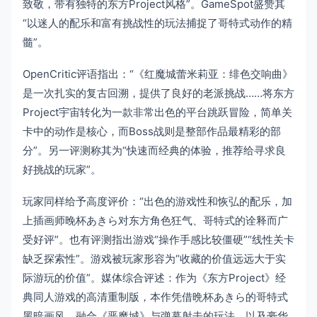
致敬，带有独特的东方Project风格”。GameSpot盛赞其
“以迷人的配乐和富有挑战性的玩法捕捉了哥特式动作的精
髓”。
OpenCritic评语指出：“《红魔城蕾米莉亚：绯色交响曲》
是一次扎实的复古回溯，提供了良好的老派挑战……将东方
Project宇宙转化为一款非常出色的平台跳跃冒险，简单关
卡中的动作是核心，而Boss战则是整部作品最精彩的部
分”。另一评测称其为“快速而经典的体验，推荐给寻求良
好挑战的玩家”。
玩家同样给予高度评价：“出色的游戏性和恢弘的配乐，加
上插画师晚杯あきら对东方角色狂气、哥特式的诠释而广
受好评”。也有评测指出游戏“操作手感比较僵硬”“线性关卡
缺乏探索性”。游戏被玩家形容为“收藏的价值远远大于实
际游玩的价值”。媒体综合评述：作为《东方Project》经
典同人游戏的高清重制版，本作凭借晩杯あきら的哥特式
黑暗画风、融合《恶魔城》与弹幕射击的玩法，以及豪华