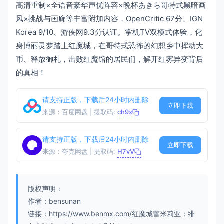
高清重制×全语音豪华声优阵容×晩杯あきら哥特式黑暗画
风×挑战与画廊等丰富附加内容，OpenCritic 67分、IGN
Korea 9/10、游侠网9.3分认证。掌机TV双模式体验，化
身博丽灵梦踏上红魔城，在哥特式恐怖的幻想乡中挥动大
币、释放御札，击败红魔馆的居民们，解开红雾异变背后
的真相！
请支持正版，下载后24小时内删除
立即下载
来源：百度网盘 | 提取码:
ch9x
请支持正版，下载后24小时内删除
立即下载
来源：夸克网盘 | 提取码:
H7vV
版权声明：
作者：bensunan
链接：https://www.benmx.com/红魔城蕾米莉亚：绯