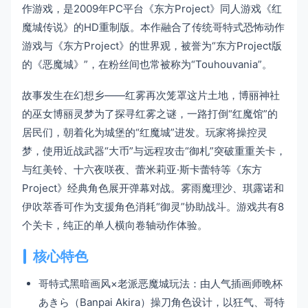
作游戏，是2009年PC平台《东方Project》同人游戏《红
魔城传说》的HD重制版。本作融合了传统哥特式恐怖动作
游戏与《东方Project》的世界观，被誉为“东方Project版
的《恶魔城》”，在粉丝间也常被称为“Touhouvania”。
故事发生在幻想乡——红雾再次笼罩这片土地，博丽神社
的巫女博丽灵梦为了探寻红雾之谜，一路打倒“红魔馆”的
居民们，朝着化为城堡的“红魔城”进发。玩家将操控灵
梦，使用近战武器“大币”与远程攻击“御札”突破重重关卡，
与红美铃、十六夜咲夜、蕾米莉亚·斯卡蕾特等《东方
Project》经典角色展开弹幕对战。雾雨魔理沙、琪露诺和
伊吹萃香可作为支援角色消耗“御灵”协助战斗。游戏共有8
个关卡，纯正的单人横向卷轴动作体验。
核心特色
哥特式黑暗画风×老派恶魔城玩法：由人气插画师晩杯
あきら（Banpai Akira）操刀角色设计，以狂气、哥特