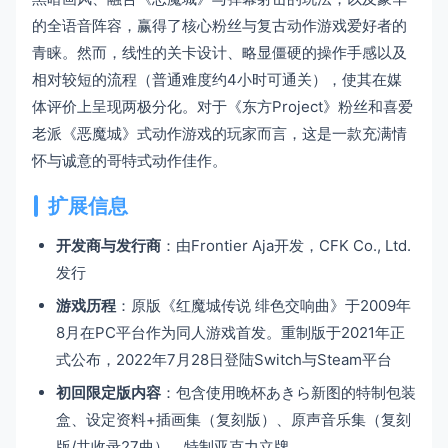
的全语音阵容，赢得了核心粉丝与复古动作游戏爱好者的
青睐。然而，线性的关卡设计、略显僵硬的操作手感以及
相对较短的流程（普通难度约4小时可通关），使其在媒
体评价上呈现两极分化。对于《东方Project》粉丝和喜爱
老派《恶魔城》式动作游戏的玩家而言，这是一款充满情
怀与诚意的哥特式动作佳作。
扩展信息
开发商与发行商
：由Frontier Aja开发，CFK Co., Ltd.
发行
游戏历程
：原版《红魔城传说 绯色交响曲》于2009年
8月在PC平台作为同人游戏首发。重制版于2021年正
式公布，2022年7月28日登陆Switch与Steam平台
初回限定版内容
：包含使用晚杯あきら新图的特制包装
盒、设定资料+插画集（复刻版）、原声音乐集（复刻
版/共收录27曲）、特制亚克力立牌