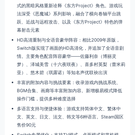
式的黑暗风格重新诠释《东方Project》角色。游戏玩
法深受《恶魔城》系列影响，融合了横向卷轴平台跳
跃、近战与远程攻击、以及《东方Project》特色的弹
幕射击元素
HD高清重制与全语音豪华阵容：相比2009年原版，
Switch版实现了画面的HD高清化，并追加了全语音剧
情。主要角色配音阵容豪华——佐藤利奈（博丽灵
梦）、泽城美雪（十六夜咲夜）、喜多村英梨（蕾米莉
亚）、悠木碧（琪露诺）等知名声优联袂出演
丰富的附加内容与挑战要素：收录游戏内挑战系统、
BGM合集、画廊等丰富附加内容。新增极易模式降低
操作门槛，提供多种难度选择
多语言支持与便捷体验：游戏支持简体中文、繁体中
文、英文、日文、法文、韩文等6种语言。Steam国区
售价90元
Switch专属优化：支持TV模式、桌面模式和掌机模