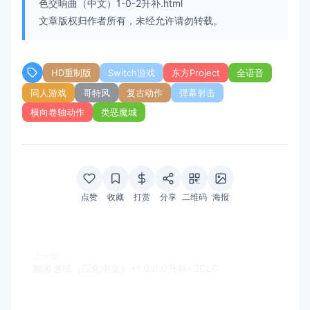
色交响曲（中文）1-0-2升补.html
文章版权归作者所有，未经允许请勿转载。
HD重制版
Switch游戏
东方Project
全语音
同人游戏
哥特风
复古动作
弹幕射击
横向卷轴动作
类恶魔城
点赞
收藏
打赏
分享
二维码
海报
上一篇
幽港迷城（汉化中文）+1.0.6.0升补+3DLC