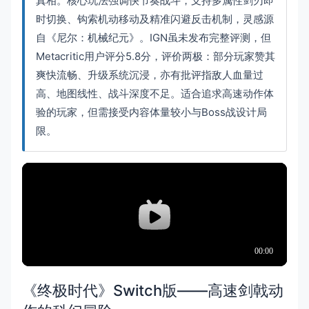
真相。核心玩法强调快节奏战斗，支持多属性剑刃即
时切换、钩索机动移动及精准闪避反击机制，灵感源
自《尼尔：机械纪元》。IGN虽未发布完整评测，但
Metacritic用户评分5.8分，评价两极：部分玩家赞其
爽快流畅、升级系统沉浸，亦有批评指敌人血量过
高、地图线性、战斗深度不足。适合追求高速动作体
验的玩家，但需接受内容体量较小与Boss战设计局
限。
《终极时代》Switch版——高速剑戟动