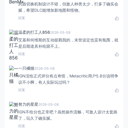
武器切换机制设计不错，但敌人种类太少，打多了确实会
腻，希望DLC能增加新地图和怪物。
回复
温柔的打工人856
2026-05-08
艾基和何维斯的互动挺戳我的，末世设定也蛮有氛围，就
是后期道具补给跟不上。
回复
一只橘猫
2026-05-08
IGN没给正式评分有点奇怪，Metacritic用户5.8分说明争
议不小啊，有人实际玩过吗？
回复
努力的星星
2026-05-08
IGN不给分也正常吧？虽然操作流畅，可敌人设计太套路
了，玩久了确实腻。
回复