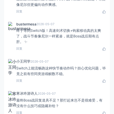
像尼尔但更偏向动作爽感。
回复
bustermesa
2026-05-07
终于等到Switch版！高速剑术切换+钩索移动真的太爽
了，战斗节奏像尼尔一样紧凑，就是Boss战后期有点
肝。 ✨
回复
小王同学
2026-05-07
Switch上能流畅跑这种快节奏动作吗？担心优化问题，毕
竟之前有些同类游戏帧数不稳。
回复
寒冰吟游诗人
2026-05-07
最终Boss战回复道具不足？那打起来岂不是很难受，有
没有什么技巧或隐藏补给？
回复