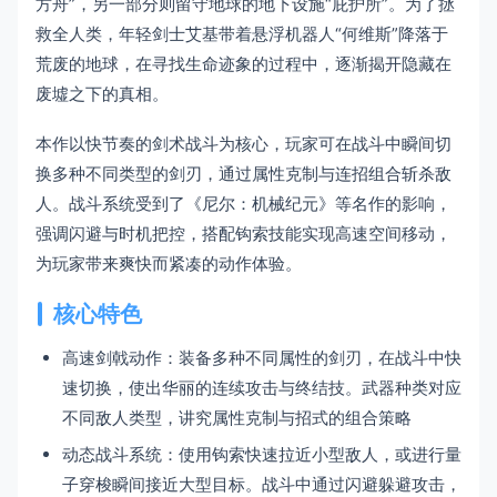
方舟”，另一部分则留守地球的地下设施“庇护所”。为了拯
救全人类，年轻剑士艾基带着悬浮机器人“何维斯”降落于
荒废的地球，在寻找生命迹象的过程中，逐渐揭开隐藏在
废墟之下的真相。
本作以快节奏的剑术战斗为核心，玩家可在战斗中瞬间切
换多种不同类型的剑刃，通过属性克制与连招组合斩杀敌
人。战斗系统受到了《尼尔：机械纪元》等名作的影响，
强调闪避与时机把控，搭配钩索技能实现高速空间移动，
为玩家带来爽快而紧凑的动作体验。
核心特色
高速剑戟动作：装备多种不同属性的剑刃，在战斗中快
速切换，使出华丽的连续攻击与终结技。武器种类对应
不同敌人类型，讲究属性克制与招式的组合策略
动态战斗系统：使用钩索快速拉近小型敌人，或进行量
子穿梭瞬间接近大型目标。战斗中通过闪避躲避攻击，