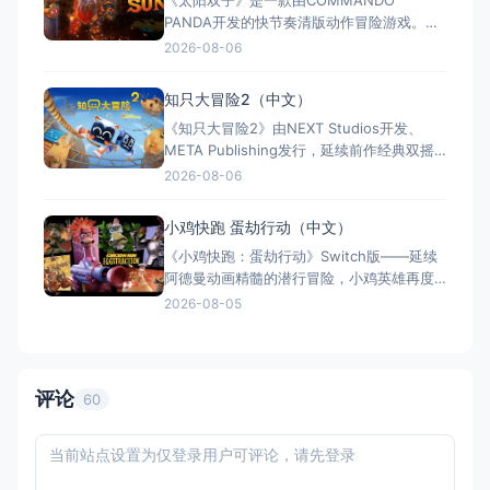
《太阳双子》是一款由COMMANDO
中文，融合故事、竞技与创作多种模式。
PANDA开发的快节奏清版动作冒险游戏。双
胞胎兄弟为拯救被掳走的妹妹，踏上横跨荒
2026-08-06
野、密林、诅咒矿坑与古老神殿的征途。游
戏支持本地双人同屏合作，是沙发联机的绝
知只大冒险2（中文）
佳选择；25个手工关卡、史诗头目战与即时
《知只大冒险2》由NEXT Studios开发、
强化系统带来丰富体验。全区中文支持，容
META Publishing发行，延续前作经典双摇
量仅1GB，Switch/S
杆控制双腿的玩法，首次支持最多4人联机合
2026-08-06
作与2v2对抗。新增滑翔翼、抓钩及"合体"谜
题机制，加入关卡编辑器和自定义装扮，支
小鸡快跑 蛋劫行动（中文）
持跨平台联机与全区中文，2025年11月5日
《小鸡快跑：蛋劫行动》Switch版——延续
全平台发售，Switch港服约73
阿德曼动画精髓的潜行冒险，小鸡英雄再度
集结 游戏类型：动作冒险类（潜行 × 动作平
2026-08-05
台 × 合作解谜） 国内名称：小鸡快跑：蛋
劫行动 / 落跑鸡：蛋劫行动（官方简体中文
定名） 港台名称：落跑雞：蛋劫行動（官方
繁体中文定名） 美国名称：Chicke
评论
60