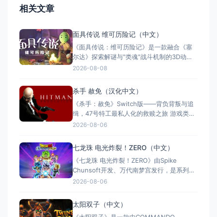
相关文章
面具传说 维可历险记（中文）
《面具传说：维可历险记》是一款融合《塞
尔达》探索解谜与"类魂"战斗机制的3D动作
冒险游戏。玩家扮演冒险家维可，在奇幻世
2026-08-08
界中收集七副始源面具，每副赋予独特能
力。游戏支持全区中文，约8至12小时单人流
杀手 赦免（汉化中文）
程，Switch版售价$21.99。Steam玩家评
《杀手：赦免》Switch版——背负背叛与追
测"多半好评"，好评率85%，以创意谜题与扎
缉，47号特工最私人化的救赎之旅 游戏类
实的打击
型：动作冒险类（第三人称潜行暗杀 × 动作
2026-08-06
射击 × 单人） 国内名称：杀手：赦免 / 杀
手5：赦免（官方简体中文定名） 港台名
七龙珠 电光炸裂！ZERO（中文）
称：杀手：赦免（官方繁体中文定名） 美国
《七龙珠 电光炸裂！ZERO》由Spike
名称：Hitman: Absoluti
Chunsoft开发、万代南梦宫发行，是系列暌
违17年的正统续作。Switch及Switch 2双平
2026-08-06
台同步发售，收录180+角色，涵盖《龙珠
Z》《龙珠超》等经典篇章。游戏以高度还原
太阳双子（中文）
的高速3D格斗为核心，支持体感操控与全区