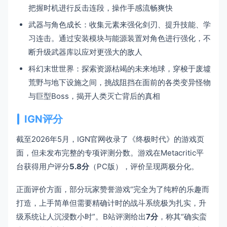
把握时机进行反击连段，操作手感流畅爽快
武器与角色成长：收集元素来强化剑刃、提升技能、学
习连击。通过安装模块与能源装置对角色进行强化，不
断升级武器库以应对更强大的敌人
科幻末世世界：探索资源枯竭的未来地球，穿梭于废墟
荒野与地下设施之间，挑战阻挡在面前的各类变异怪物
与巨型Boss，揭开人类灭亡背后的真相
IGN评分
截至2026年5月，IGN官网收录了《终极时代》的游戏页
面，但未发布完整的专项评测分数。游戏在Metacritic平
台获得用户评分
5.8分
（PC版），评价呈现两极分化。
正面评价方面，部分玩家赞誉游戏“完全为了纯粹的乐趣而
打造，上手简单但需要精确计时的战斗系统极为扎实，升
级系统让人沉浸数小时”。B站评测给出
7分
，称其“确实蛮