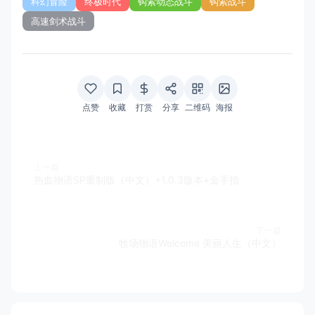
科幻冒险
终极时代
钩索动态战斗
钩索战斗
高速剑术战斗
点赞
收藏
打赏
分享
二维码
海报
上一篇
热血物语SP重制版（中文）+1.0.3版本+金手指
下一篇
牧场物语Welcome 美丽人生（中文）