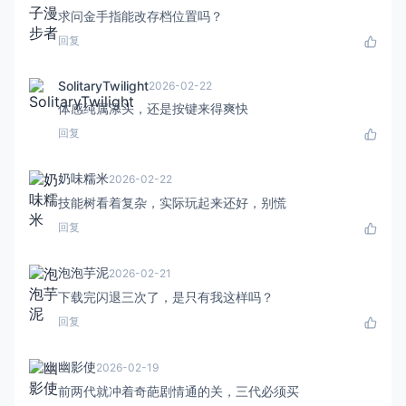
求问金手指能改存档位置吗？
回复
SolitaryTwilight
2026-02-22
体感纯属添头，还是按键来得爽快
回复
奶味糯米
2026-02-22
技能树看着复杂，实际玩起来还好，别慌
回复
泡泡芋泥
2026-02-21
下载完闪退三次了，是只有我这样吗？
回复
幽影使
2026-02-19
前两代就冲着奇葩剧情通的关，三代必须买