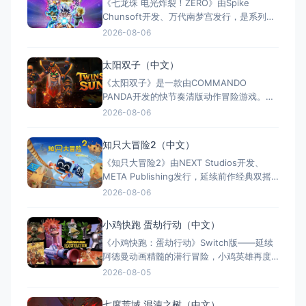
《七龙珠 电光炸裂！ZERO》由Spike
名称：Hitman: Absoluti
Chunsoft开发、万代南梦宫发行，是系列暌
违17年的正统续作。Switch及Switch 2双平
2026-08-06
台同步发售，收录180+角色，涵盖《龙珠
Z》《龙珠超》等经典篇章。游戏以高度还原
太阳双子（中文）
的高速3D格斗为核心，支持体感操控与全区
《太阳双子》是一款由COMMANDO
中文，融合故事、竞技与创作多种模式。
PANDA开发的快节奏清版动作冒险游戏。双
胞胎兄弟为拯救被掳走的妹妹，踏上横跨荒
2026-08-06
野、密林、诅咒矿坑与古老神殿的征途。游
戏支持本地双人同屏合作，是沙发联机的绝
知只大冒险2（中文）
佳选择；25个手工关卡、史诗头目战与即时
《知只大冒险2》由NEXT Studios开发、
强化系统带来丰富体验。全区中文支持，容
META Publishing发行，延续前作经典双摇
量仅1GB，Switch/S
杆控制双腿的玩法，首次支持最多4人联机合
2026-08-06
作与2v2对抗。新增滑翔翼、抓钩及"合体"谜
题机制，加入关卡编辑器和自定义装扮，支
小鸡快跑 蛋劫行动（中文）
持跨平台联机与全区中文，2025年11月5日
《小鸡快跑：蛋劫行动》Switch版——延续
全平台发售，Switch港服约73
阿德曼动画精髓的潜行冒险，小鸡英雄再度
集结 游戏类型：动作冒险类（潜行 × 动作平
2026-08-05
台 × 合作解谜） 国内名称：小鸡快跑：蛋
劫行动 / 落跑鸡：蛋劫行动（官方简体中文
七度荒域 混沌之树（中文）