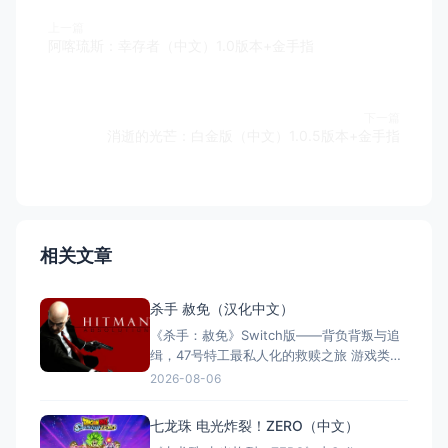
上一篇
阿喀琉斯：幸存者（中文）1.0版本+金手指
下一篇
消逝的光芒：白金版（中文）1.0.5版本+金手指
相关文章
杀手 赦免（汉化中文）
《杀手：赦免》Switch版——背负背叛与追
缉，47号特工最私人化的救赎之旅 游戏类
型：动作冒险类（第三人称潜行暗杀 × 动作
2026-08-06
射击 × 单人） 国内名称：杀手：赦免 / 杀
手5：赦免（官方简体中文定名） 港台名
七龙珠 电光炸裂！ZERO（中文）
称：杀手：赦免（官方繁体中文定名） 美国