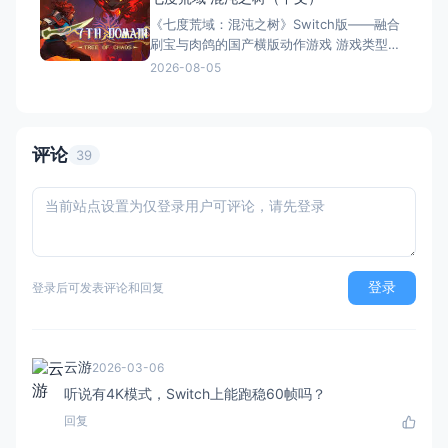
定名） 港台名称：落跑雞：蛋劫行動（官方
《七度荒域：混沌之树》Switch版——融合
繁体中文定名） 美国名称：Chicke
刷宝与肉鸽的国产横版动作游戏 游戏类型：
动作冒险类（2D横版动作 × Roguelike × 类
2026-08-05
银河恶魔城 × 刷宝） 国内名称：七度荒
域：混沌之树（官方简体中文定名） 港台名
称：七度荒域：混沌之樹（任天堂港服/台服
eShop官方繁体中文定名）
评论
39
登录
登录后可发表评论和回复
云游
2026-03-06
听说有4K模式，Switch上能跑稳60帧吗？
回复