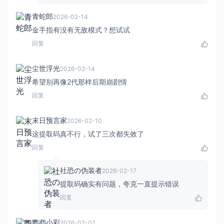
青蛇郎
2026-02-14
金手指有没有无敌模式？想试试
回复
尘世浮光
2026-02-14
希望别再像2代那样后期崩剧情
回复
末日预言家
2026-02-10
这提取码真不行，试了三次都失效了
回复
社恐の伪装者
2026-02-17
提取码确实有问题，夸克一直提示错误
回复
鹦鹉小彩
2026-02-07