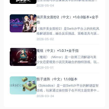
并内置海量资料“
戏。玩家扮演“逆梦师”七云，进入他人记忆碎
2026-05-04
片，通过收集“感知”逆转过去，改变现实。游
戏核心玩法独特，将民间元素如黑白无常、
揭开美女面纱2（中文）+1.0.0版本+金手
土地公融入剧情，配以沉浸式线索收集和感
指
人主线，曾获Steam平台96%特别好评。
《揭开美女面纱2》是Switch平台上的街机风
2023年8月登
格解谜游戏，融合反应挑战、策略道具与派
对娱乐元素。玩家需在限时关卡中躲避障
2026-05-02
碍、规划路线并善用提升道具冲击高分，尝
试次数有限，考验决策与运气。支持多人在
魔镜（中文）+1.0.1+金手指
线对战，适合朋友竞技。游戏延续前作美术
《魔镜》（Mirror）是一款将三消解谜与美
风格，玩法更重操作节奏，被任天堂归类为
少女恋爱视觉小说完美融合的独特游戏。玩
“解谜、派对、街机”类休闲作
家操控魔镜穿越不同世界，与暗夜精灵、神
2026-05-01
社巫女等角色互动。通过经典三消玩法击败
对手解锁剧情，每次选择影响角色命运并导
骰子迷阵（中文）1.1.0版本
向多结局。Switch版支持触屏操作，便携性
《Sokodice》是一款Switch平台的解谜益智
极佳。IGN暂无评分，但Steam平台好评率高
游戏，玩家通过操控骰子在不同主题世界中
达96%，被誉
解谜，凭借直觉和空间思维破解100+关卡。
2026-03-24