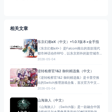
相关文章
东京幻都eX（中文）+1.0.1版本+金手指
《东京幻都eX+》是Falcom推出的首款现代
都市神话动作RPG，以东京郊外的架空城市
“杜宫市”为舞台，融合校园生活与异界冒险。
2026-05-04
玩家操控高中生时坂洸卷入神秘战斗，组建
三人小队利用属性克制与灵子武具击败“怪
逆转检察官1&2 御剑精选集（中文）
异”。Switch版为完全体，包含PSV原版内
《逆转检察官1&2 御剑精选集》是卡普空推
容、新后日谈、支线剧情、可操控角色“白装
出的Switch推理游戏合集，首次官方中文
束”及更高
化，收录NDS时代两部作品的高清重制版。
2026-05-04
玩家将操控天才检察官御剑怜侍深入犯罪现
场，通过“逻辑拼图”与“逻辑象棋”系统调查证
山海旅人（中文）
据、揭露谎言。原版设计师岩元辰郎重绘
《山海旅人》（Switch版）是一款融合中国
100+角色形象，支持像素与高清画风切换，
志怪传说与水墨像素美学的2D解谜冒险游