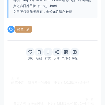
炎之春日部男孩（中文）.html
文章版权归作者所有，未经允许请勿转载。
蜡笔小新
点赞
收藏
打赏
分享
二维码
海报
上一篇
蜡笔小新：我与博士的暑假（中文）1.0.2版本+金手指
下一篇
鬼灭之刃 火神血风谭（中文）1.53版本+11DLC+金手指