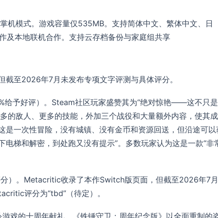
式和掌机模式。游戏容量仅535MB。支持简体中文、繁体中文、日
机合作及本地联机合作。支持云存档备份与家庭组共享
但截至2026年7月未发布专项文字评测与具体评分。
2%给予好评）。Steam社区玩家盛赞其为“绝对惊艳——这不只
多的敌人、更多的技能，外加三个战役和大量额外内容，使其成
“这是一次性冒险，没有城镇、没有金币和资源回送，但沿途可以
下电梯和解密，到处跑又没有提示”。多数玩家认为这是一款“非
评分）。Metacritic收录了本作Switch版页面，但截至2026年7
critic评分为“tbd”（待定）。
砍杀游戏的十周年献礼，《铁锤守卫：周年纪念版》以全面重制的