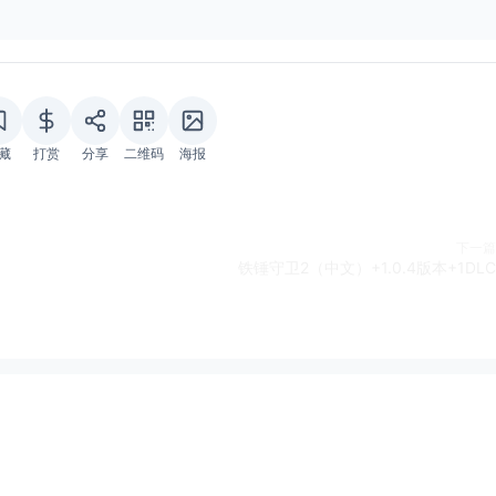
藏
打赏
分享
二维码
海报
下一篇
铁锤守卫2（中文）+1.0.4版本+1DLC