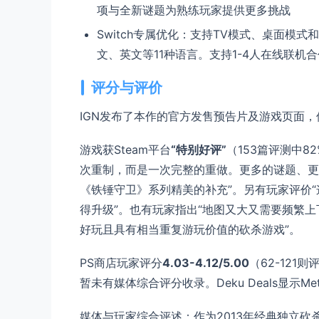
项与全新谜题为熟练玩家提供更多挑战
Switch专属优化：支持TV模式、桌面模
文、英文等11种语言。支持1-4人在线联
评分与评价
IGN发布了本作的官方发售预告片及游戏页面，
游戏获Steam平台
“特别好评”
（153篇评测中8
次重制，而是一次完整的重做。更多的谜题、更
《铁锤守卫》系列精美的补充”。另有玩家评价
得升级”。也有玩家指出“地图又大又需要频繁上
好玩且具有相当重复游玩价值的砍杀游戏”。
PS商店玩家评分
4.03-4.12/5.00
（62-121则
暂未有媒体综合评分收录。Deku Deals显示Meta
媒体与玩家综合评述：作为2013年经典独立