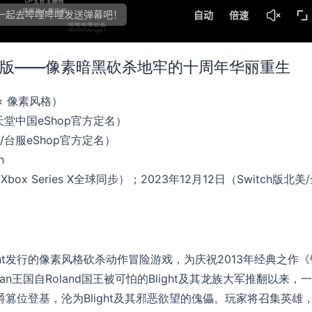
ch版——像素暗黑砍杀地牢的十周年华丽重生
× 像素风格）
天堂中国eShop官方定名）
台服eShop官方定名）
n
/Xbox Series X全球同步）；2023年12月12日（Switch版北美
rtainment发行的像素风格砍杀动作冒险游戏，为庆祝2013年经典之作
n王国自Roland国王被可怕的Blight及其龙族大军推翻以来，
勋爵篡位登基，沦为Blight及其邪恶欲望的傀儡。玩家将召集英雄