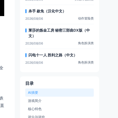
杀手 赦免（汉化中文）
动作冒险类
2026/08/06
莱莎的炼金工房 秘密三部曲DX版（中
文）
角色扮演类
2026/08/06
闪电十一人 胜利之路（中文）
角色扮演类
2026/08/06
/全
目录
AI摘要
《铁
游戏简介
一直
核心特色
，
评分与评价