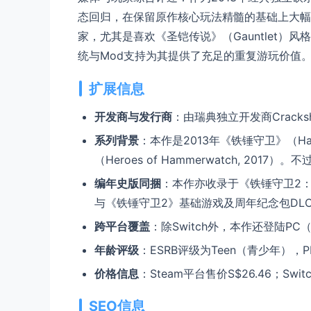
态回归，在保留原作核心玩法精髓的基础上大幅
家，尤其是喜欢《圣铠传说》（Gauntlet
统与Mod支持为其提供了充足的重复游玩价值
扩展信息
开发商与发行商
：由瑞典独立开发商Crackshel
系列背景
：本作是2013年《铁锤守卫》（H
（Heroes of Hammerwatch, 20
编年史版同捆
：本作亦收录于《铁锤守卫2：编年史版》
与《铁锤守卫2》基础游戏及周年纪念包DL
跨平台覆盖
：除Switch外，本作还登陆PC（St
年龄评级
：ESRB评级为Teen（青少年），P
价格信息
：Steam平台售价S$26.46；Sw
SEO信息