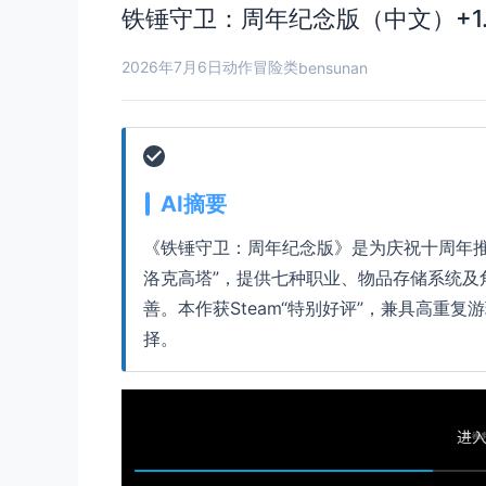
铁锤守卫：周年纪念版（中文）+1.
2026年7月6日
动作冒险类
bensunan
AI摘要
《铁锤守卫：周年纪念版》是为庆祝十周年推
洛克高塔”，提供七种职业、物品存储系统及角
善。本作获Steam“特别好评”，兼具高重
择。