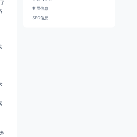
了
扩展信息
洛
SEO信息
战
术
素
选