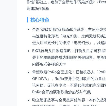
作性”基础上，追加了全新动作“裂破幻形”（Brea
高速动作体验。
核心特色
全新“裂破幻形”双形态战斗系统：主角亚裘
与速度特化形态「电光幻形」之间无缝切换
进入后可更长时间维持「电光幻形」，以超
EX武器与头目攻略策略：打倒头目后可获得
关卡的攻略顺序成为制胜的关键因素。主角
内部各式各样的关卡
希望歌姬RoRo全面进化：搭档机器人「Ro
OF DIVA」，RoRo变身并使用歌曲的
论何处、无论多少次，不需代价就能完全回复
RoRo会开始演唱歌曲炒热战斗气氛
独立硬派故事与全明星声优阵容：本作的故