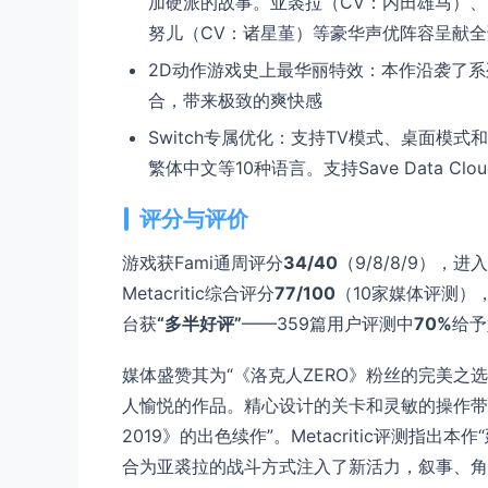
加硬派的故事。亚裘拉（CV：内田雄马）、
努儿（CV：诸星堇）等豪华声优阵容呈献
2D动作游戏史上最华丽特效：本作沿袭了
合，带来极致的爽快感
Switch专属优化：支持TV模式、桌面模
繁体中文等10种语言。支持Save Data Clou
评分与评价
游戏获Fami通周评分
34/40
（9/8/8/9），进
Metacritic综合评分
77/100
（10家媒体评测）
台获
“多半好评”
——359篇用户评测中
70%
给予
媒体盛赞其为“《洛克人ZERO》粉丝的完美之选”
人愉悦的作品。精心设计的关卡和灵敏的操作带来了十足
2019》的出色续作”。Metacritic评测
合为亚裘拉的战斗方式注入了新活力，叙事、角色