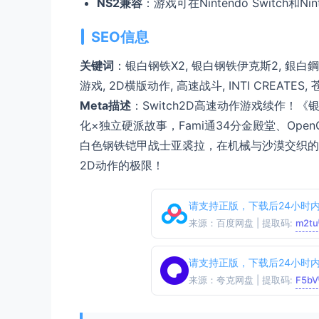
NS2兼容
：游戏可在Nintendo Switch和Nin
SEO信息
关键词
：银白钢铁X2, 银白钢铁伊克斯2, 銀白鋼鐵X2, Gu
游戏, 2D横版动作, 高速战斗, INTI CREATES,
Meta描述
：Switch2D高速动作游戏续作！《
化×独立硬派故事，Fami通34分金殿堂、OpenCri
白色钢铁铠甲战士亚裘拉，在机械与沙漠交织的
2D动作的极限！
请支持正版，下载后24小时
来源：百度网盘 | 提取码:
m2tu
请支持正版，下载后24小时
来源：夸克网盘 | 提取码:
F5bV