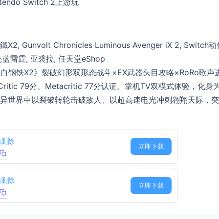
tendo Switch 2上游玩
nvolt Chronicles Luminous Avenger iX 2, Switch
 苍蓝雷霆, 亚裘拉, 任天堂eShop
银白钢铁X2》裂破幻形双形态战斗×EX武器头目攻略×RoRo歌声
tic 79分、Metacritic 77分认证。掌机TV双模式体验，化身
异世界中以裂破转轮击破敌人、以超高速电光冲刺翱翔天际，突
内删除
立即下载
内删除
立即下载