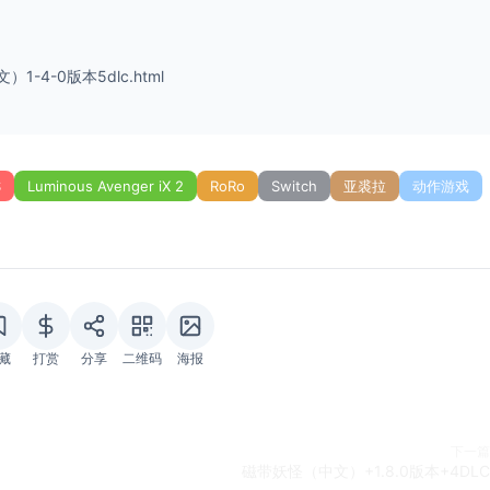
）1-4-0版本5dlc.html
S
Luminous Avenger iX 2
RoRo
Switch
亚裘拉
动作游戏
藏
打赏
分享
二维码
海报
下一篇
磁带妖怪（中文）+1.8.0版本+4DLC