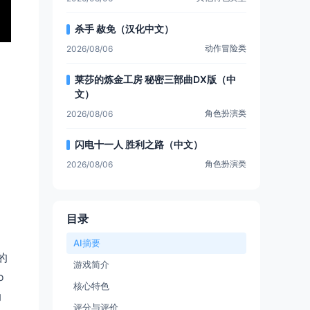
杀手 赦免（汉化中文）
动作冒险类
2026/08/06
莱莎的炼金工房 秘密三部曲DX版（中
文）
角色扮演类
2026/08/06
闪电十一人 胜利之路（中文）
角色扮演类
2026/08/06
目录
AI摘要
的
游戏简介
o
核心特色
动
评分与评价