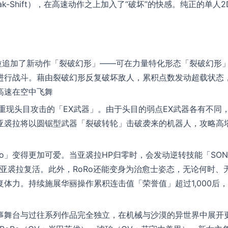
k-Shift），在高速动作之上加入了“破坏”的快感。纯正的单人2
拉追加了新动作「裂破幻形」——可在力量特化形态「裂破幻形
进行战斗。藉由裂破幻形反复破坏敌人，累积点数发动超载状态
高速在空中飞舞
重现头目攻击的「EX武器」。由于头目的弱点EX武器各有不同
亚裘拉将以圆锯型武器「裂破转轮」击破袭来的机器人，攻略高
Ro」变得更加可爱。当亚裘拉HP归零时，会发动逆转技能「SON
力量让亚裘拉复活。此外，RoRo还能变身为治愈士姿态，无论何时、
体力。持续施展华丽操作累积连击值「荣誉值」超过1,000后，
事舞台与过往系列作品完全独立，在机械与沙漠的异世界中展开