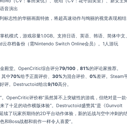
RoRo（CV：峯田茉优）、琥珀（CV：花守由美里）、新女主
全语音演出
系列标志性的华丽画面特效，将超高速动作与绚丽的视觉表现相结
式和掌机模式，游戏容量1.0GB。支持日语、英语、韩语、简体中文
d云存档备份（需Nintendo Switch Online会员）。1人游玩
入金殿堂。OpenCritic综合评分
79/100
，
81%
的评论家推荐。
，其中
70%
给予正面评价、
30%
为混合评价、
0%
差评。Steam
好评。Destructoid给出
9/10
高分。
。OpenCritic评价称“虽然算不上突破性的游戏，但绝对是一款
的动作横版体验”。Destructoid盛赞其“是《Gunvolt
指出本作“延续了玩家所期待的2D平台动作体验，新的近战与空中冲刺的
和Boss战都和前作一样令人喜爱”。