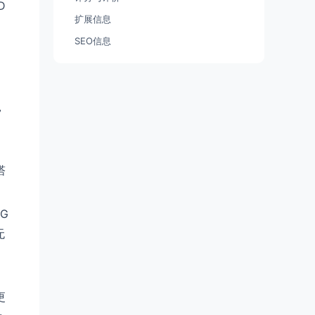
D
扩展信息
SEO信息
」
，
，
塔
G
无
更