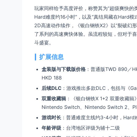
玩家同样给予高度评价，称赞其为“超级爽快的类洛
Hard难度约16小时”，以及“真结局藏在Hard模式
2D高速动作续作，《银白钢铁X2》以“裂破幻
了系列的高速爽快体验。虽流程较短，但对于喜
斗盛宴。
扩展信息
盒装版与下载版价格
：普通版TWD 890／HK
HKD 188
后续DLC
：游戏推出多款DLC，包括与《Gal*G
双重收藏辑
：《银白钢铁X 1+2 双重收藏
Nintendo Switch、Nintendo Switch 2、
游戏时长
：普通难度主线约3-4小时，Hard
年龄评级
：台湾地区评级为辅十二级