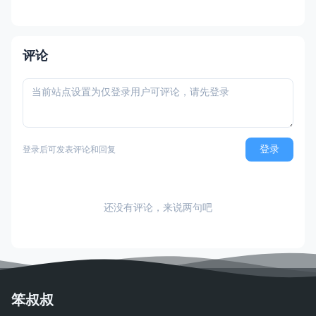
个节拍都关乎生命存亡，一次失误可能导致
生病或死亡，深刻诠释"生命脆弱"主题。游戏
随人生阶段变化节奏与压力，让人体会"人生
不容易"。Switch平台，全年龄适宜。
评论
登录
登录后可发表评论和回复
还没有评论，来说两句吧
笨叔叔