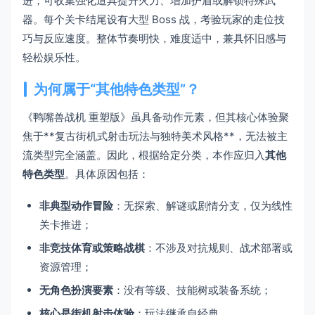
进，可收集强化道具提升火力、增加护盾或解锁特殊武
器。每个关卡结尾设有大型 Boss 战，考验玩家的走位技
巧与反应速度。整体节奏明快，难度适中，兼具怀旧感与
轻松娱乐性。
为何属于“其他特色类型”？
《鸭嘴兽战机 重塑版》虽具备动作元素，但其核心体验聚
焦于**复古街机式射击玩法与独特美术风格**，无法被主
流类型完全涵盖。因此，根据给定分类，本作应归入
其他
特色类型
。具体原因包括：
非典型动作冒险
：无探索、解谜或剧情分支，仅为线性
关卡推进；
非竞技体育或策略战棋
：不涉及对抗规则、战术部署或
资源管理；
无角色扮演要素
：没有等级、技能树或装备系统；
核心是街机射击体验
：玩法继承自经典