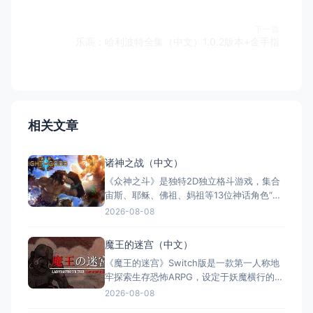
下一篇
乐高：哈利波特全集（中文）1.0.2版本+金手指
相关文章
诸神之战（中文）
《众神之斗》是独特2D独立格斗游戏，集合
宙斯、耶稣、佛祖、妈祖等13位神话角色“神
仙打架”。游戏含15种神话舞台，4键简易操
2026-08-08
作，支持1-2人对战及Switch触玩，全区中
文。概念荒诞有趣，部分玩家赞其为“隐藏格
魔王的迷宫（中文）
斗宝石”，连招易上手；但媒体多批执行粗
《魔王的迷宫》Switch版是一款第一人称地
糙。适合喜欢怪异格斗与神仙对战的玩家体
牢探索生存恐怖ARPG，设定于妖魔横行的日
验。
本战国末年。玩家化身足轻步兵，在主公被
2026-08-08
魔王背叛后孤身复仇，踏入黑暗迷宫。游戏