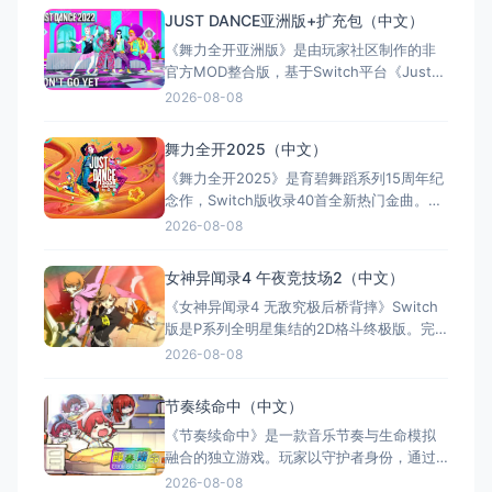
采用PS1复古像素风格与画面抖动滤镜，营造
JUST DANCE亚洲版+扩充包（中文）
阴森恐怖氛围，融合冷兵器战斗、资源管理
《舞力全开亚洲版》是由玩家社区制作的非
与克苏鲁式恐怖元素。核心特色包括硬核战
官方MOD整合版，基于Switch平台《Just
斗、四座塔探索、解谜
Dance》本体，通过MOD形式集成了超过50
2026-08-08
首中文歌曲，涵盖大量国行版缺失的热门华
语曲目，并持续通过"扩充包"更新内容。游戏
舞力全开2025（中文）
界面实现了中文本土化，支持歌曲屏蔽等灵
《舞力全开2025》是育碧舞蹈系列15周年纪
活选项。其最大价值在于为华语玩家提供了
念作，Switch版收录40首全新热门金曲。依
丰富的中文
托Joy-Con陀螺仪实现便捷体感操控，并附
2026-08-08
赠“舞力全开+”1个月试用，畅享数百首额外
歌曲。游戏内置健身模式追踪卡路里，支持
女神异闻录4 午夜竞技场2（中文）
跨代联机，兼具派对娱乐与健身价值，为玩
《女神异闻录4 无敌究极后桥背摔》Switch
家带来新鲜的舞蹈体验。
版是P系列全明星集结的2D格斗终极版。完
整收录P4A与P4U2全部剧情及DLC，P4与
2026-08-08
P3角色同台竞技，阴影版角色带来独特玩
法。由Arc System Works开发，系统易上手
节奏续命中（中文）
且策略深度极高，辅以丰富单人模式。全区
《节奏续命中》是一款音乐节奏与生命模拟
中文支持，Metacritic获81分
融合的独立游戏。玩家以守护者身份，通过
精准节拍操作陪伴角色从出生走至老去。每
2026-08-08