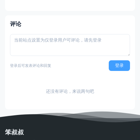
台 × 合作解谜） 国内名称：小鸡快跑：蛋
劫行动 / 落跑鸡：蛋劫行动（官方简体中文
定名） 港台名称：落跑雞：蛋劫行動（官方
繁体中文定名） 美国名称：Chicke
评论
登录
登录后可发表评论和回复
还没有评论，来说两句吧
笨叔叔