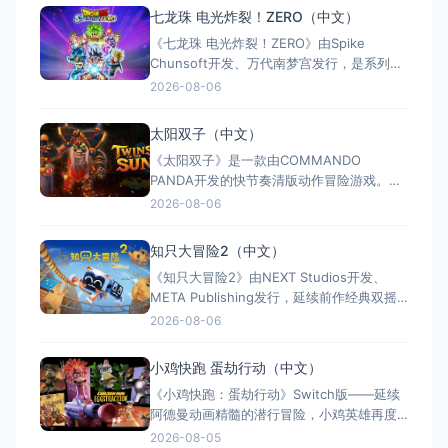
手5：赦免（官方简体中文定名） 港台名
七龙珠 电光炸裂！ZERO（中文）
称：杀手：赦免（官方繁体中文定名） 美国
《七龙珠 电光炸裂！ZERO》由Spike
名称：Hitman: Absoluti
Chunsoft开发、万代南梦宫发行，是系列暌
违17年的正统续作。Switch及Switch 2双平
2026-08-06
台同步发售，收录180+角色，涵盖《龙珠
Z》《龙珠超》等经典篇章。游戏以高度还原
太阳双子（中文）
的高速3D格斗为核心，支持体感操控与全区
《太阳双子》是一款由COMMANDO
中文，融合故事、竞技与创作多种模式。
PANDA开发的快节奏清版动作冒险游戏。双
胞胎兄弟为拯救被掳走的妹妹，踏上横跨荒
2026-08-06
野、密林、诅咒矿坑与古老神殿的征途。游
戏支持本地双人同屏合作，是沙发联机的绝
知只大冒险2（中文）
佳选择；25个手工关卡、史诗头目战与即时
《知只大冒险2》由NEXT Studios开发、
强化系统带来丰富体验。全区中文支持，容
META Publishing发行，延续前作经典双摇
量仅1GB，Switch/S
杆控制双腿的玩法，首次支持最多4人联机合
2026-08-06
作与2v2对抗。新增滑翔翼、抓钩及"合体"谜
题机制，加入关卡编辑器和自定义装扮，支
小鸡快跑 蛋劫行动（中文）
持跨平台联机与全区中文，2025年11月5日
《小鸡快跑：蛋劫行动》Switch版——延续
全平台发售，Switch港服约73
阿德曼动画精髓的潜行冒险，小鸡英雄再度
集结 游戏类型：动作冒险类（潜行 × 动作平
2026-08-05