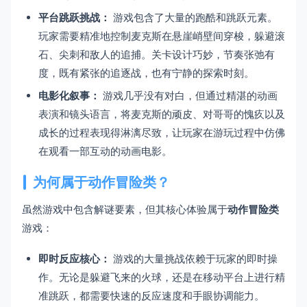
平台跳跃挑战：
游戏包含了大量的跑酷和跳跃元素。
玩家需要精准地控制麦克斯在悬崖峭壁间穿梭，躲避滚
石、尖刺和敌人的追捕。关卡设计巧妙，节奏张弛有
度，既有紧张的追逐战，也有宁静的探索时刻。
电影化叙事：
游戏几乎没有对白，但通过精湛的动画
表演和镜头语言，将麦克斯的顽皮、对哥哥的愧疚以及
成长的过程表现得淋漓尽致，让玩家在游玩过程中仿佛
在观看一部互动的动画电影。
为何属于动作冒险类？
虽然游戏中包含解谜要素，但其核心体验属于
动作冒险类
游戏：
即时反应核心：
游戏的大量挑战依赖于玩家的即时操
作。无论是躲避飞来的火球，还是在移动平台上进行精
准跳跃，都需要快速的反应速度和手眼协调能力。