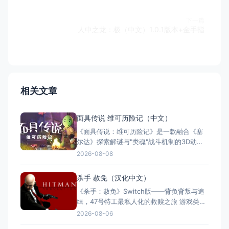
下一篇
人中之龙：极（中文）1.0.1版本+金手指
相关文章
面具传说 维可历险记（中文）
《面具传说：维可历险记》是一款融合《塞
尔达》探索解谜与"类魂"战斗机制的3D动作
冒险游戏。玩家扮演冒险家维可，在奇幻世
2026-08-08
界中收集七副始源面具，每副赋予独特能
力。游戏支持全区中文，约8至12小时单人流
杀手 赦免（汉化中文）
程，Switch版售价$21.99。Steam玩家评
《杀手：赦免》Switch版——背负背叛与追
测"多半好评"，好评率85%，以创意谜题与扎
缉，47号特工最私人化的救赎之旅 游戏类
实的打击
型：动作冒险类（第三人称潜行暗杀 × 动作
2026-08-06
射击 × 单人） 国内名称：杀手：赦免 / 杀