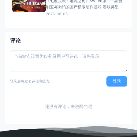
《七度荒域：混沌之树》Switch版——融合
繁体中文定名） 美国名称：Chicke
刷宝与肉鸽的国产横版动作游戏 游戏类型：
动作冒险类（2D横版动作 × Roguelike × 类
2026-08-05
银河恶魔城 × 刷宝） 国内名称：七度荒
域：混沌之树（官方简体中文定名） 港台名
称：七度荒域：混沌之樹（任天堂港服/台服
eShop官方繁体中文定名）
评论
登录
登录后可发表评论和回复
还没有评论，来说两句吧