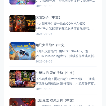
Chunsoft开发、万代南梦宫发行，是系列暌
违17年的正统续作。Switch及Switch 2双平
2026-08-06
台同步发售，收录180+角色，涵盖《龙珠
Z》《龙珠超》等经典篇章。游戏以高度还原
太阳双子（中文）
的高速3D格斗为核心，支持体感操控与全区
《太阳双子》是一款由COMMANDO
中文，融合故事、竞技与创作多种模式。
PANDA开发的快节奏清版动作冒险游戏。双
胞胎兄弟为拯救被掳走的妹妹，踏上横跨荒
2026-08-06
野、密林、诅咒矿坑与古老神殿的征途。游
戏支持本地双人同屏合作，是沙发联机的绝
知只大冒险2（中文）
佳选择；25个手工关卡、史诗头目战与即时
《知只大冒险2》由NEXT Studios开发、
强化系统带来丰富体验。全区中文支持，容
META Publishing发行，延续前作经典双摇
量仅1GB，Switch/S
杆控制双腿的玩法，首次支持最多4人联机合
2026-08-06
作与2v2对抗。新增滑翔翼、抓钩及"合体"谜
题机制，加入关卡编辑器和自定义装扮，支
小鸡快跑 蛋劫行动（中文）
持跨平台联机与全区中文，2025年11月5日
《小鸡快跑：蛋劫行动》Switch版——延续
全平台发售，Switch港服约73
阿德曼动画精髓的潜行冒险，小鸡英雄再度
集结 游戏类型：动作冒险类（潜行 × 动作平
2026-08-05
台 × 合作解谜） 国内名称：小鸡快跑：蛋
劫行动 / 落跑鸡：蛋劫行动（官方简体中文
七度荒域 混沌之树（中文）
定名） 港台名称：落跑雞：蛋劫行動（官方