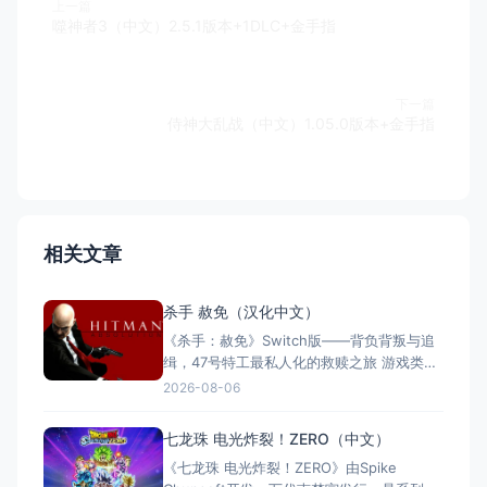
上一篇
噬神者3（中文）2.5.1版本+1DLC+金手指
下一篇
侍神大乱战（中文）1.05.0版本+金手指
相关文章
杀手 赦免（汉化中文）
《杀手：赦免》Switch版——背负背叛与追
缉，47号特工最私人化的救赎之旅 游戏类
型：动作冒险类（第三人称潜行暗杀 × 动作
2026-08-06
射击 × 单人） 国内名称：杀手：赦免 / 杀
手5：赦免（官方简体中文定名） 港台名
七龙珠 电光炸裂！ZERO（中文）
称：杀手：赦免（官方繁体中文定名） 美国
《七龙珠 电光炸裂！ZERO》由Spike
名称：Hitman: Absoluti