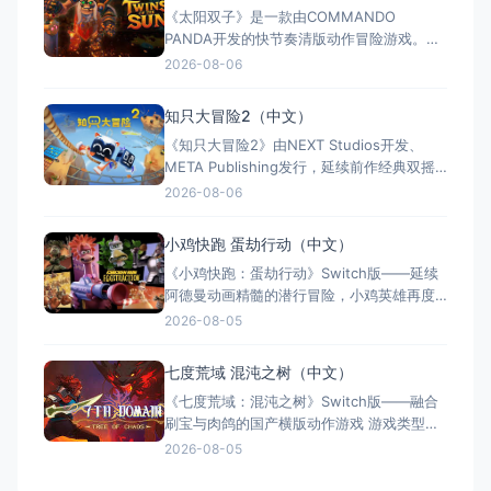
《太阳双子》是一款由COMMANDO
中文，融合故事、竞技与创作多种模式。
PANDA开发的快节奏清版动作冒险游戏。双
胞胎兄弟为拯救被掳走的妹妹，踏上横跨荒
2026-08-06
野、密林、诅咒矿坑与古老神殿的征途。游
戏支持本地双人同屏合作，是沙发联机的绝
知只大冒险2（中文）
佳选择；25个手工关卡、史诗头目战与即时
《知只大冒险2》由NEXT Studios开发、
强化系统带来丰富体验。全区中文支持，容
META Publishing发行，延续前作经典双摇
量仅1GB，Switch/S
杆控制双腿的玩法，首次支持最多4人联机合
2026-08-06
作与2v2对抗。新增滑翔翼、抓钩及"合体"谜
题机制，加入关卡编辑器和自定义装扮，支
小鸡快跑 蛋劫行动（中文）
持跨平台联机与全区中文，2025年11月5日
《小鸡快跑：蛋劫行动》Switch版——延续
全平台发售，Switch港服约73
阿德曼动画精髓的潜行冒险，小鸡英雄再度
集结 游戏类型：动作冒险类（潜行 × 动作平
2026-08-05
台 × 合作解谜） 国内名称：小鸡快跑：蛋
劫行动 / 落跑鸡：蛋劫行动（官方简体中文
七度荒域 混沌之树（中文）
定名） 港台名称：落跑雞：蛋劫行動（官方
《七度荒域：混沌之树》Switch版——融合
繁体中文定名） 美国名称：Chicke
刷宝与肉鸽的国产横版动作游戏 游戏类型：
动作冒险类（2D横版动作 × Roguelike × 类
2026-08-05
银河恶魔城 × 刷宝） 国内名称：七度荒
域：混沌之树（官方简体中文定名） 港台名