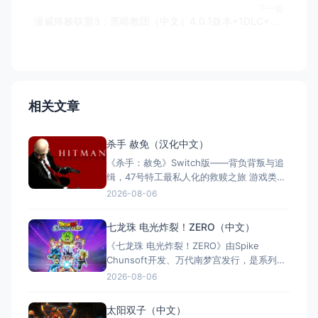
下一篇
漫威终极联盟3：黑暗教团（中文）4.0.1版本+1DLC+金手指
相关文章
杀手 赦免（汉化中文）
《杀手：赦免》Switch版——背负背叛与追
缉，47号特工最私人化的救赎之旅 游戏类
型：动作冒险类（第三人称潜行暗杀 × 动作
2026-08-06
射击 × 单人） 国内名称：杀手：赦免 / 杀
手5：赦免（官方简体中文定名） 港台名
七龙珠 电光炸裂！ZERO（中文）
称：杀手：赦免（官方繁体中文定名） 美国
《七龙珠 电光炸裂！ZERO》由Spike
名称：Hitman: Absoluti
Chunsoft开发、万代南梦宫发行，是系列暌
违17年的正统续作。Switch及Switch 2双平
2026-08-06
台同步发售，收录180+角色，涵盖《龙珠
Z》《龙珠超》等经典篇章。游戏以高度还原
太阳双子（中文）
的高速3D格斗为核心，支持体感操控与全区