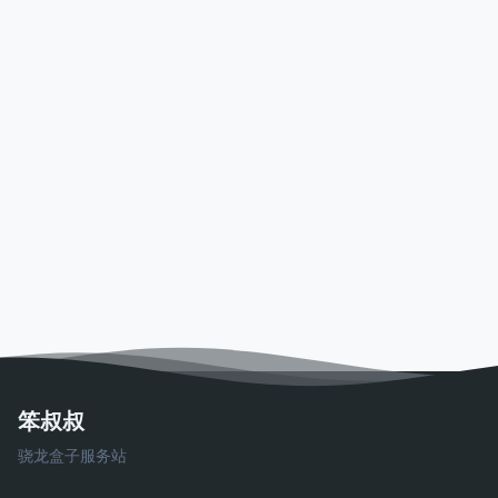
笨叔叔
骁龙盒子服务站