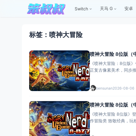
天马 G
安卓
Switch
标签：喷神大冒险
喷神大冒险 8位版（
《喷神大冒险：8位版》
正复古像素美术，同步推
的情书之作。
bensunan
2026-08-06
喷神大冒险 8位版（中
《喷神大冒险 8位版》登陆 
作冒险类 致敬经典，玩梗不止