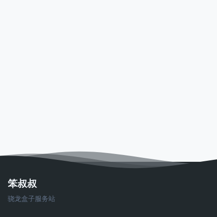
笨叔叔
骁龙盒子服务站