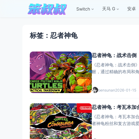
天马 G
安卓
Switch
标签：忍者神龟
忍者神龟：战术击倒（英
《忍者神龟：战术击倒
bensunan
2026-01-15
忍者神龟：考瓦本加
《忍者神龟：考瓦本加合集》是