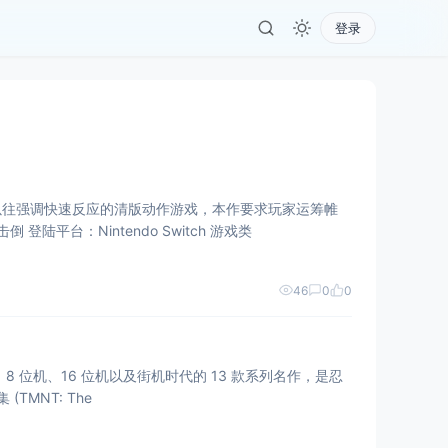
登录
以往强调快速反应的清版动作游戏，本作要求玩家运筹帷
幄，通过精确的布局和角色间的技能配合来克敌制胜。 游戏基本信息 游戏名称：忍者神龟：战术击倒 登陆平台：Nintendo Switch 游戏类
46
0
0
录了 8 位机、16 位机以及街机时代的 13 款系列名作，是忍
考瓦本加合集 (TMNT: The