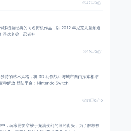
47
0
1
戏。本作移植自经典的同名街机作品，以 2012 年尼克儿童频道
播放的《忍者神龟》 3D 动画剧集为原型，带领玩家重回那段热血的街机格斗岁月。 游戏基本信息 游戏名称：忍者神
19
0
1
特的艺术风格，将 3D 动作战斗与城市自由探索相结
合，让玩家能够深入体验这四只神龟在纽约市的英雄生活。 游戏基本信息 游戏名称：忍者神龟：变种解放 登陆平台：Nintendo Switch
51
0
0
在本作中，玩家需要穿梭于充满变幻的纽约街头，为了解救被