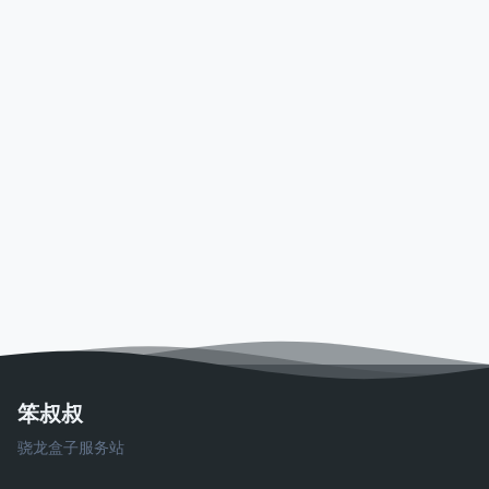
笨叔叔
骁龙盒子服务站