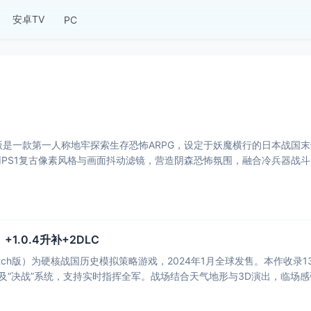
安卓TV
PC
ch版是一款第一人称地牢探索生存恐怖ARPG，设定于妖魔横行的日本战
PS1复古像素风格与画面抖动滤镜，营造阴森恐怖氛围，融合冷兵器战
1.0.4升补+2DLC
itch版）为硬核战国历史模拟策略游戏，2024年1月全球发售。本作收录1
法及“决战”系统，支持实时指挥全军。战场结合天气地形与3D演出，临