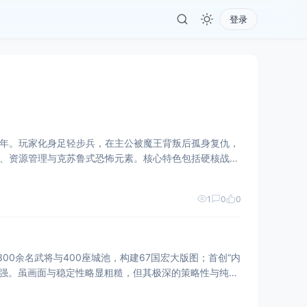
登录
国末年。玩家化身足轻步兵，在主公被魔王背叛后孤身复仇，
斗、资源管理与克苏鲁式恐怖元素。核心特色包括硬核战
1
0
0
300余名武将与400座城池，构建67国宏大版图；首创“内
场感强。虽画面与稳定性略显粗糙，但其极深的策略性与纯粹