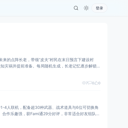
登录
知未来的点阵长老，带领“皮夫”村民在末日预言下建设村
可预知灾祸并提前准备。每局随机生成，长老记忆逐步解锁新
7
0
0
-4人联机，配备超30种武器、战术道具与6位可切换角
、合作乐趣强，获Fami通29分好评，非常适合好友组队开