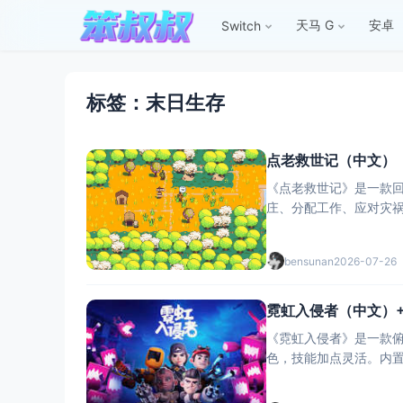
天马 G
安卓
Switch
标签：末日生存
点老救世记（中文）
《点老救世记》是一款回
庄、分配工作、应对灾祸
内容。Stea
bensunan
2026-07-26
霓虹入侵者（中文）+1
《霓虹入侵者》是一款俯
色，技能加点灵活。内置多
黑；单人体