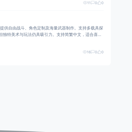
11
0
0
突变，提供自由战斗、角色定制及海量武器制作。支持多载具探
，但独特美术与玩法仍具吸引力。支持简繁中文，适合喜爱
16
0
0