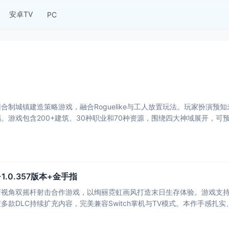
安卓TV
PC
合制城镇建造策略游戏，融合Roguelike与工人放置玩法。玩家扮演预
。游戏包含200+建筑、30种职业和70种资源，围绕四大神域展开，
.0.357版本+金手指
视角双摇杆射击合作游戏，以绚丽霓虹画风打造末日生存体验。游戏支持1
款DLC持续扩充内容，完美兼容Switch掌机与TV模式。本作手感扎实