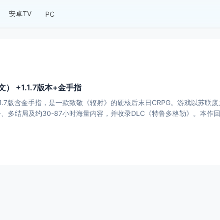
安卓TV
PC
文） +1.1.7版本+金手指
h v1.1.7版含金手指，是一款致敬《辐射》的硬核后末日CRPG。游戏以
、多结局及约30-87小时海量内容，并收录DLC《特鲁多格勒》。本作