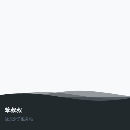
笨叔叔
骁龙盒子服务站