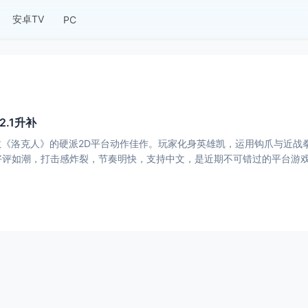
安卓TV
PC
2.1升补
洛克人》的硬派2D平台动作佳作。玩家化身英雄凯，运用钩爪与近战拳击技巧
m 95%好评如潮，打击感炸裂，节奏明快，支持中文，是近期不可错过的平台游