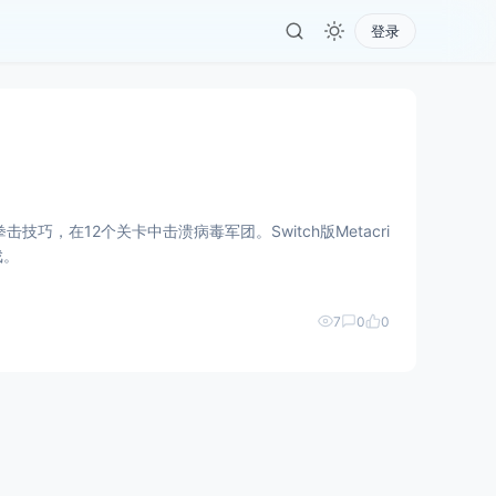
登录
，在12个关卡中击溃病毒军团。Switch版Metacri
戏。
7
0
0