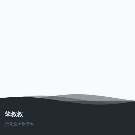
笨叔叔
骁龙盒子服务站