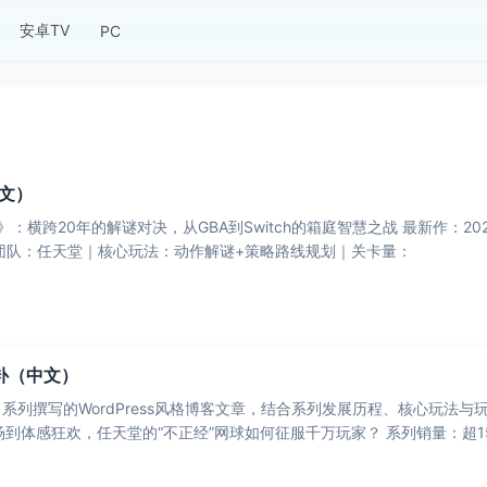
安卓TV
PC
文）
刚》：横跨20年的解谜对决，从GBA到Switch的箱庭智慧之战​​ ​​最新作​​：202
团队​​：任天堂｜​​核心玩法​​：动作解谜+策略路线规划｜​​关卡量​​：
升补（中文）
写的WordPress风格博客文章，结合系列发展历程、核心玩法与玩家体验，符合Mark
体感狂欢，任天堂的“不正经”网球如何征服千万玩家？​​ ​​系列销量​​：超150