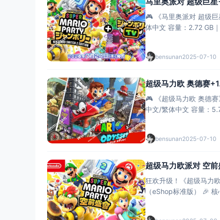
马里奥派对 超级巨星+
🎮 ​​《马里奥派对 超级巨星
体中文 ​​容量​​：2.72 G
bensunan
2025-07-10
超级马力欧 奥德赛+1
🎮 ​​《超级马力欧 奥德赛》
中文/繁体中文 ​​容量​​：5
bensunan
2025-07-10
超级马力欧派对 空前盛
狂欢升级！《超级马力欧派对 空前盛会》 ​​平台​​：Nintendo Switch｜​​发售日期​​：2024年10月1
（eShop标准版） 🎉 