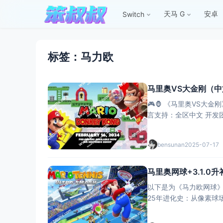
天马 G
安卓
Switch
标签：马力欧
马里奥VS大金刚（中
🎮🦍 ​​《马里奥VS大金
言支持​​：全区中文 ​​开发
bensunan
2025-07-17
马里奥网球+3.1.0
以下是为《马力欧网球》系列撰
25年进化史：从像素球场到