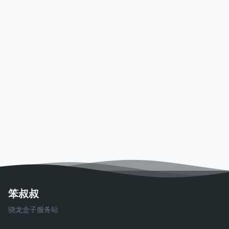
笨叔叔
骁龙盒子服务站