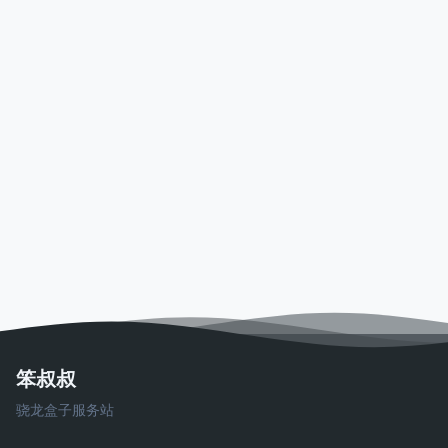
笨叔叔
骁龙盒子服务站