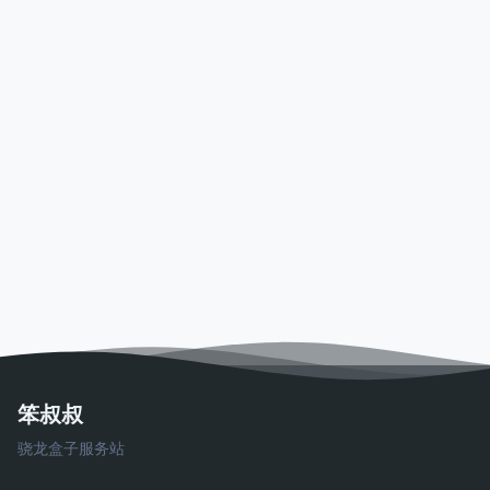
笨叔叔
骁龙盒子服务站