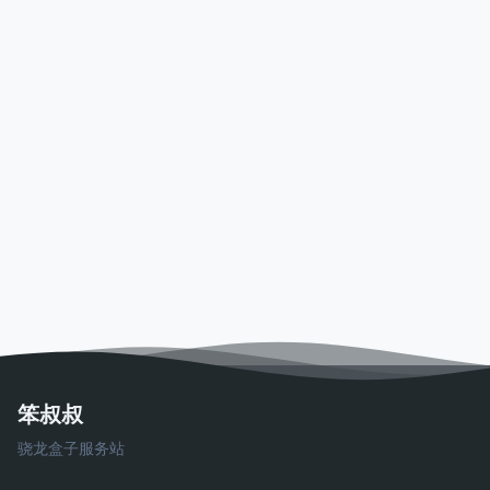
笨叔叔
骁龙盒子服务站