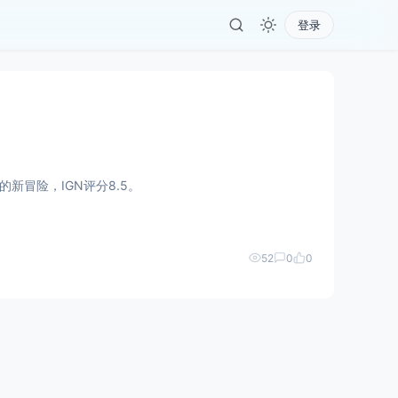
登录
新冒险，IGN评分8.5。
52
0
0