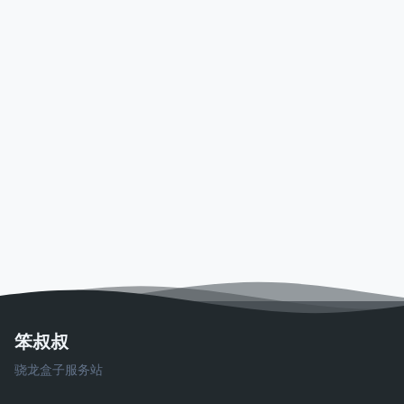
笨叔叔
骁龙盒子服务站